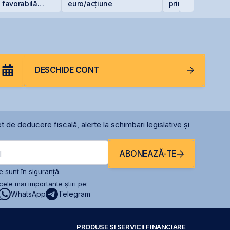
ă favorabilă
euro/acțiune
prima agenție de
ne Peninsula
comunicare listat
BVB
DESCHIDE CONT
t de deducere fiscală, alerte la schimbari legislative și
ABONEAZĂ-TE
l
 sunt în siguranță.
ele mai importante știri pe:
WhatsApp
Telegram
PRODUSE ȘI SERVICII FINANCIARE