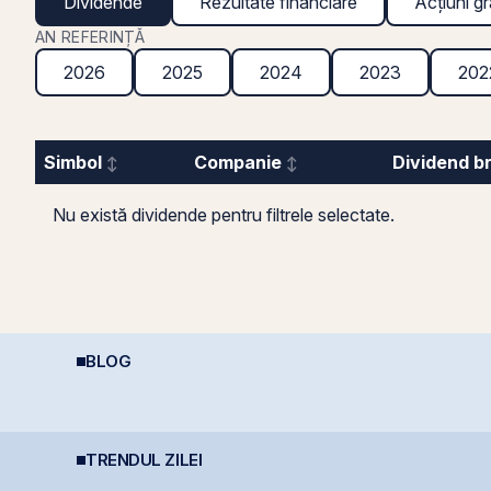
Dividende
Rezultate financiare
Acțiuni gr
AN REFERINȚĂ
2026
2025
2024
2023
202
Simbol
Companie
Dividend b
Nu există dividende pentru filtrele selectate.
BLOG
Perspective Economice
Șocurile petroliere:
R
2026: De la Exuberanța
cum afectează prețul
l
AI la Noua Ordine Geo-
petrolului Bursa de
d
Economică
Valori București
s
TRENDUL ZILEI
Simtel Team cedează
Producția centralei de
B
etapizat 14% din ANT
la Cernavodă, oprită
j