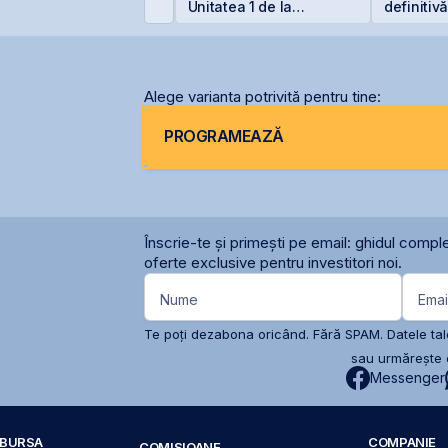
ET +33% și
Unitatea 1 de la
definitiv
apitalizare record
Cernavodă din cauza
pentru O
nivelului Dunării
Alege varianta potrivită pentru tine:
PROGRAMEAZĂ
Înscrie-te și primești pe email: ghidul comple
oferte exclusive pentru investitori noi.
Nume
Emai
Te poți dezabona oricând. Fără SPAM. Datele tale
sau urmărește c
Messenger
A BURSA
COMPANIE
COMISIOANE