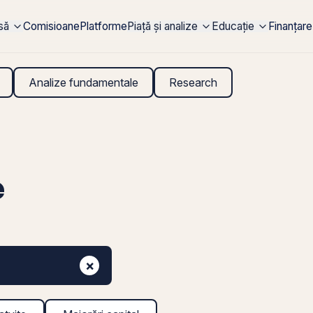
rsă
Comisioane
Platforme
Piață și analize
Educație
Finanțare
Analize fundamentale
Research
e
×