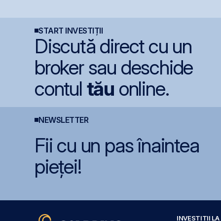
ă
Power pentru 3,99 mil.
integral din cauza
B
lei și își reduce
secetei
c
participația la 37%
START INVESTIȚII
Discută direct cu un
broker sau deschide
contul
tău
online.
NEWSLETTER
Fii cu un pas înaintea
pieței!
INVESTIȚII L