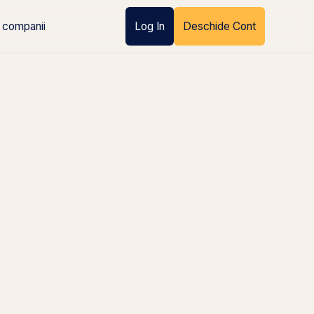
 companii
Log In
Deschide Cont