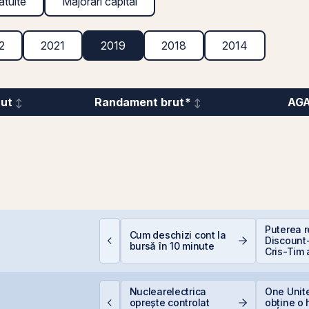
atuite
Majorări capital
2
2021
2019
2018
2014
rut
Randament brut*
AG
EIT-urile hoteliere –
Puterea re
Cum deschizi cont la
egislație să fie, căci
Discount-
bursă în 10 minute
acă proiecte bune
Cris-Tim 
unt și banii se găsesc
subscrier
ori mai m
capitaliz
VB încheie prima
Nuclearelectrica
One Unite
a compan
umătate din 2026 cu
oprește controlat
obține o 