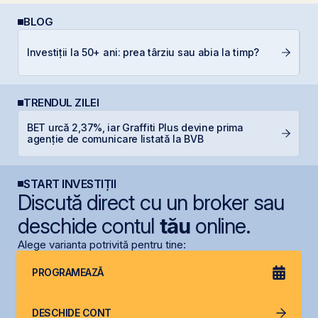
BLOG
Investiții la 50+ ani: prea târziu sau abia la timp?
C
TRENDUL ZILEI
BET urcă 2,37%, iar Graffiti Plus devine prima
T
agenție de comunicare listată la BVB
t
START INVESTIȚII
Discută direct cu un broker sau
deschide contul
tău
online.
Alege varianta potrivită pentru tine:
PROGRAMEAZĂ
DESCHIDE CONT