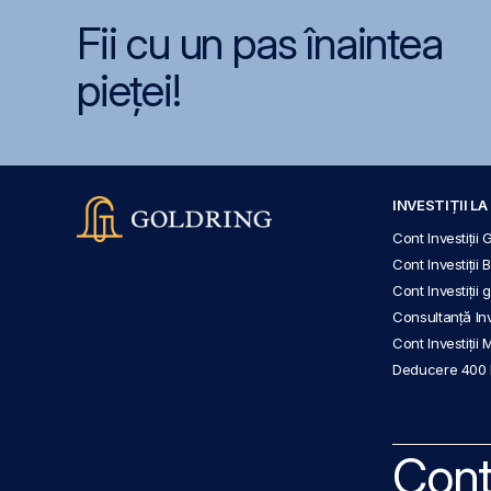
Fii cu un pas înaintea
pieței!
INVESTIȚII L
Cont Investiții 
Cont Investiții 
Cont Investiții
Consultanță Inve
Cont Investiții 
Deducere 400
Cont