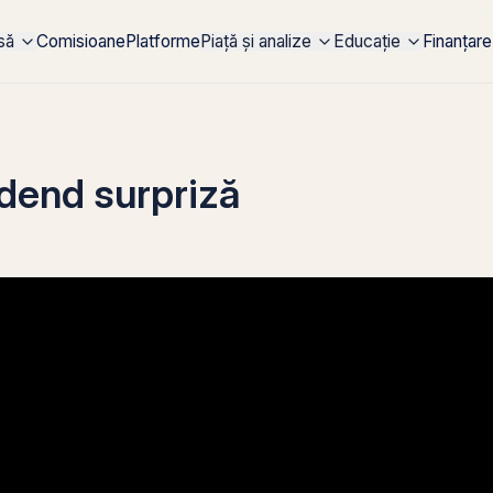
rsă
Comisioane
Platforme
Piață și analize
Educație
Finanțare
dend surpriză