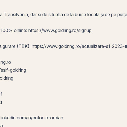
Transilvania, dar și de situația de la bursa locală și de pe pieț
, 100% online:
https://www.goldring.ro/signup
Asigurare (TBK):
https://www.goldring.ro/actualizare-s1-2023-t
ng.ro
ssif-goldring
oldring
if
g
linkedin.com/in/antonio-oroian
ea