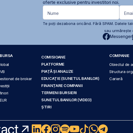
oferte exclusive pentru investitori noi.
Nume
Emai
Te poți dezabona oricând. Fără SPAM. Datele tale
sau urmărește c
Messenger
A BURSA
COMPANIE
COMISIOANE
PLATFORME
Global
Obiectul de ac
PIAȚĂ ȘI ANALIZE
BVB
Structura org
EDUCAȚIE (SUNETUL BANILOR)
 gestionat de broker
Carieră
FINANȚARE COMPANII
stiții
TERMENI BURSIERI
Minori
SUNETUL BANILOR (VIDEO)
 EUR
ȘTIRI
act