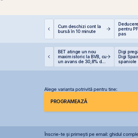
e este deducerea de
Deducere
Cum deschizi cont la
00 EUR — Ghid
pentru PF
bursă în 10 minute
omplet
pas
ERD vinde 1% din
BET atinge un nou
Digi preg
anca Transilvania și
maxim istoric la BVB, cu
Digi Spai
oboară sub pragul de
un avans de 30,8% de
spaniole
5%
la începutul anului
Alege varianta potrivită pentru tine:
PROGRAMEAZĂ
Înscrie-te și primești pe email: ghidul comple