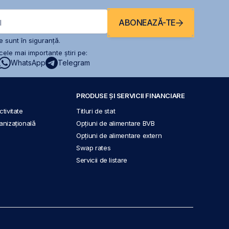
ABONEAZĂ-TE
l
 sunt în siguranță.
ele mai importante știri pe:
WhatsApp
Telegram
PRODUSE ȘI SERVICII FINANCIARE
tivitate
Titluri de stat
anizațională
Opțiuni de alimentare BVB
Opțiuni de alimentare extern
Swap rates
Servicii de listare