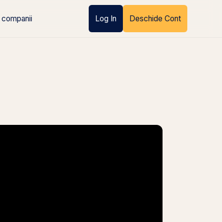
 companii
Log In
Deschide Cont