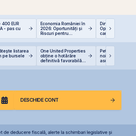
 400 EUR
Economia României în
Dincolo de Nvidia
A - pas cu
2026: Oportunități și
Oportunitățile inv
Riscuri pentru
care construiesc
Investitori
viitorul AI
ătește listarea
One United Properties
Petrolul urcă dup
n pe bursele
obține o hotărâre
noile lovituri ale
definitivă favorabilă
asupra Iranului
pentru One Peninsula
DESCHIDE CONT
t de deducere fiscală, alerte la schimbari legislative și