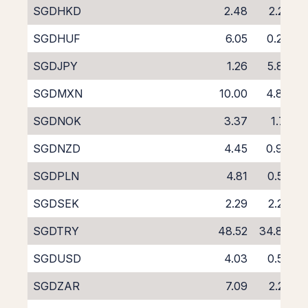
SGDHKD
2.48
2.25
SGDHUF
6.05
0.24
SGDJPY
1.26
5.87
SGDMXN
10.00
4.84
SGDNOK
3.37
1.71
SGDNZD
4.45
0.94
SGDPLN
4.81
0.57
SGDSEK
2.29
2.29
SGDTRY
48.52
34.84
SGDUSD
4.03
0.50
SGDZAR
7.09
2.25