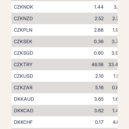
CZKNOK
1.44
3.11
CZKNZD
2.52
2.35
CZKPLN
2.88
1.97
CZKSEK
0.36
3.70
CZKSGD
0.60
3.94
CZKTRY
46.58
33.44
CZKUSD
2.10
1.91
CZKZAR
5.16
0.85
DKKAUD
3.65
1.67
DKKCAD
3.62
1.48
DKKCHF
0.17
4.81