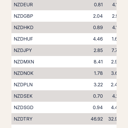
NZDEUR
0.81
4.13
NZDGBP
2.04
2.91
NZDHKD
0.89
4.17
NZDHUF
4.46
1.68
NZDJPY
2.85
7.79
NZDMXN
8.41
2.93
NZDNOK
1.78
3.62
NZDPLN
3.22
2.48
NZDSEK
0.70
4.21
NZDSGD
0.94
4.45
NZDTRY
46.92
32.93