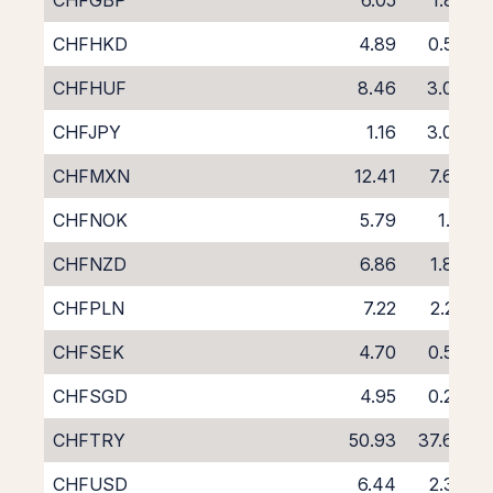
CHFGBP
6.05
1.82
CHFHKD
4.89
0.57
CHFHUF
8.46
3.06
CHFJPY
1.16
3.06
CHFMXN
12.41
7.66
CHFNOK
5.79
1.11
CHFNZD
6.86
1.88
CHFPLN
7.22
2.25
CHFSEK
4.70
0.53
CHFSGD
4.95
0.28
CHFTRY
50.93
37.66
CHFUSD
6.44
2.32