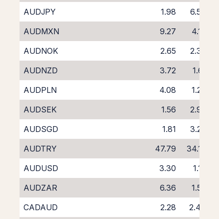
AUDJPY
1.98
6.54
AUDMXN
9.27
4.18
AUDNOK
2.65
2.37
AUDNZD
3.72
1.61
AUDPLN
4.08
1.23
AUDSEK
1.56
2.96
AUDSGD
1.81
3.20
AUDTRY
47.79
34.18
AUDUSD
3.30
1.17
AUDZAR
6.36
1.58
CADAUD
2.28
2.44