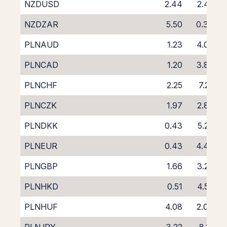
NZDUSD
2.44
2.42
NZDZAR
5.50
0.34
PLNAUD
1.23
4.08
PLNCAD
1.20
3.89
PLNCHF
2.25
7.22
PLNCZK
1.97
2.88
PLNDKK
0.43
5.26
PLNEUR
0.43
4.49
PLNGBP
1.66
3.27
PLNHKD
0.51
4.53
PLNHUF
4.08
2.04