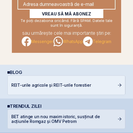
VREAU SĂ MĂ ABONEZ
Te poți dezabona oricând. Fără SPAM. Datele tale
sunt în siguranță.
sau urmărește cele mai importante știri pe:
Messenger
WhatsApp
Telegram
BLOG
D
REIT-urile agricole și REIT-urile forestier
Ar
TRENDUL ZILEI
BET atinge un nou maxim istoric, susținut de
B
acțiunile Romgaz și OMV Petrom
a