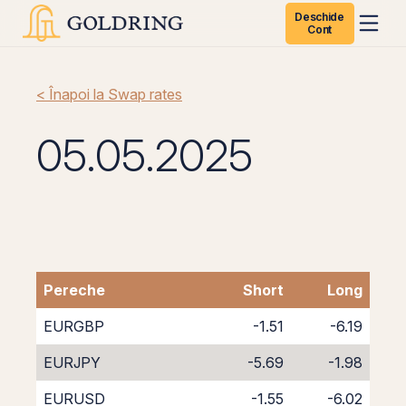
Deschide
Cont
< Înapoi la Swap rates
05.05.2025
Pereche
Short
Long
EURGBP
-1.51
-6.19
EURJPY
-5.69
-1.98
EURUSD
-1.55
-6.02