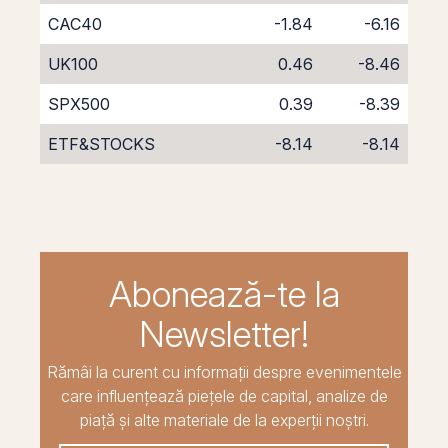
CAC40
-1.84
-6.16
UK100
0.46
-8.46
SPX500
0.39
-8.39
ETF&STOCKS
-8.14
-8.14
Abonează-te la
Newsletter!
Rămâi la curent cu informații despre evenimentele
care influențează piețele de capital, analize de
piață și alte materiale de la experții noștri.