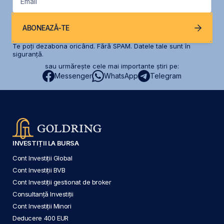
Email
ABONEAZĂ-TE
Te poți dezabona oricând. Fără SPAM. Datele tale sunt în
siguranță.
sau urmărește cele mai importante știri pe:
Messenger
WhatsApp
Telegram
INVESTIȚII LA BURSA
Cont Investiții Global
Cont Investiții BVB
Cont Investiții gestionat de broker
Consultanță Investiții
Cont Investiții Minori
Deducere 400 EUR