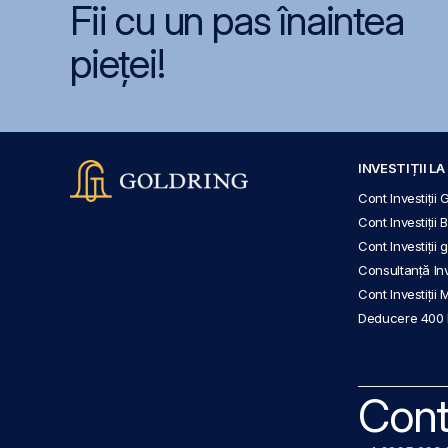
Fii cu un pas înaintea
pieței!
INVESTIȚII L
Cont Investiții 
Cont Investiții 
Cont Investiții
Consultanță Inve
Cont Investiții 
Deducere 400
Cont