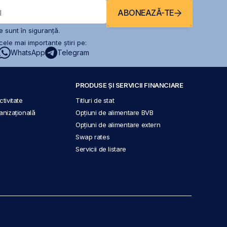
ABONEAZĂ-TE
l
 sunt în siguranță.
ele mai importante știri pe:
WhatsApp
Telegram
PRODUSE ȘI SERVICII FINANCIARE
tivitate
Titluri de stat
anizațională
Opțiuni de alimentare BVB
Opțiuni de alimentare extern
Swap rates
Servicii de listare