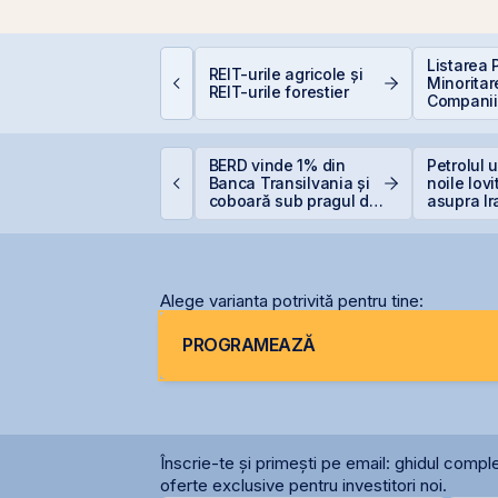
Listarea 
mpozitarea
REIT-urile agricole și
Minoritar
âștigurilor la bursă
REIT-urile forestier
Companiil
BVB – Sol
Deficitul
ET atinge un nou
BERD vinde 1% din
Petrolul 
axim istoric la BVB, cu
Banca Transilvania și
noile lovi
n avans de 30,8% de
coboară sub pragul de
asupra Ir
a începutul anului
5%
Alege varianta potrivită pentru tine:
PROGRAMEAZĂ
Înscrie-te și primești pe email: ghidul comple
oferte exclusive pentru investitori noi.