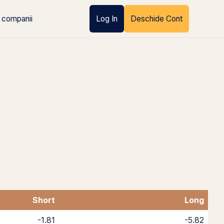
 companii
Log In
Deschide Cont
Short
Long
-1.81
-5.82