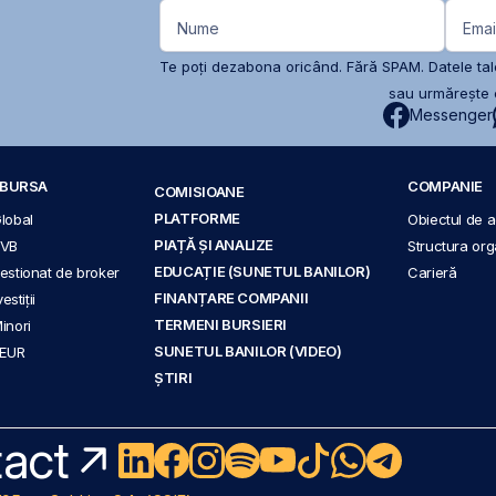
Nume
Emai
Te poți dezabona oricând. Fără SPAM. Datele tale
sau urmărește c
Messenger
A BURSA
COMPANIE
COMISIOANE
PLATFORME
Global
Obiectul de ac
PIAȚĂ ȘI ANALIZE
BVB
Structura org
EDUCAȚIE (SUNETUL BANILOR)
 gestionat de broker
Carieră
FINANȚARE COMPANII
stiții
TERMENI BURSIERI
Minori
SUNETUL BANILOR (VIDEO)
 EUR
ȘTIRI
act