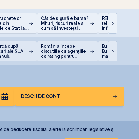
Pachetelor
Cât de sigură e bursa?
REIT-urile de
e din
Mituri, riscuri reale și
telecomunicații - 
e de Stat la
cum să investești
infrastructurii dig
uție pentru
inteligent
 Bugetar?
urcă după
România începe
Bursa de Valori
turi ale SUA
discuțiile cu agențiile
București devine
anului
de rating pentru
mai performantă 
menținerea
din lume
calificativului suveran
DESCHIDE CONT
t de deducere fiscală, alerte la schimbari legislative și