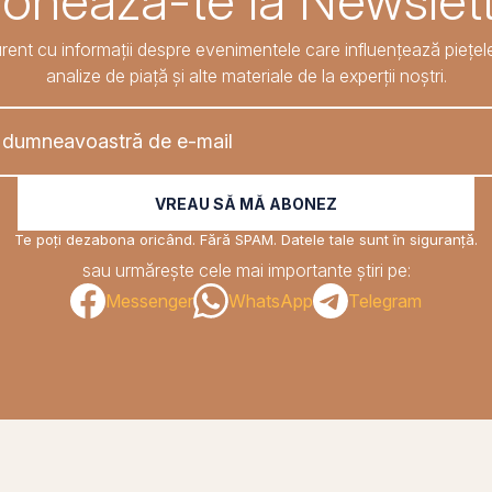
onează-te la Newslett
rent cu informații despre evenimentele care influențează piețele
analize de piață și alte materiale de la experții noștri.
VREAU SĂ MĂ ABONEZ
Te poți dezabona oricând. Fără SPAM. Datele tale sunt în siguranță.
sau urmărește cele mai importante știri pe:
Messenger
WhatsApp
Telegram