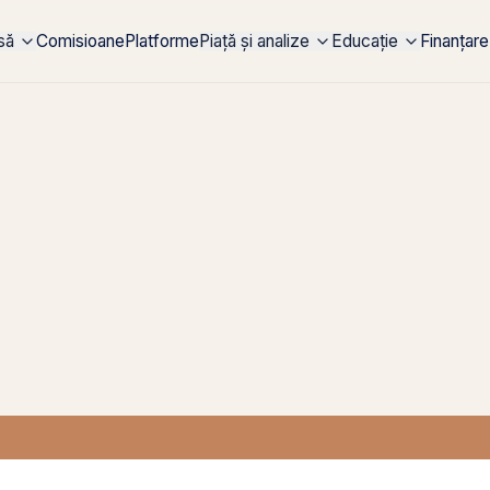
rsă
Comisioane
Platforme
Piață și analize
Educație
Finanțare