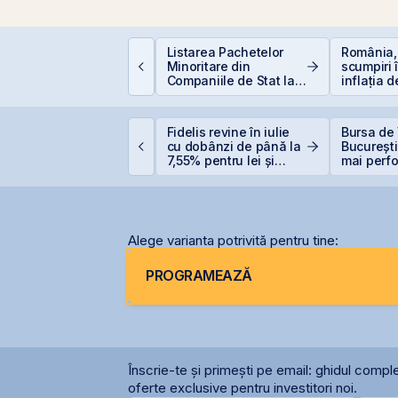
incolo de Nvidia:
Listarea Pachetelor
România,
portunitățile invizibile
Minoritare din
scumpiri 
are construiesc
Companiile de Stat la
inflația 
iitorul AI
BVB – Soluție pentru
erodează
Deficitul Bugetar?
care sunt 
reale pen
TS finalizează
Fidelis revine în iulie
Bursa de 
nvestiția de 23
cu dobânzi de până la
București
ilioane euro în
7,55% pentru lei și
mai perf
erminalul Canopus
6,20% pentru euro
din lume
onstanța
Alege varianta potrivită pentru tine:
PROGRAMEAZĂ
Înscrie-te și primești pe email: ghidul comple
oferte exclusive pentru investitori noi.