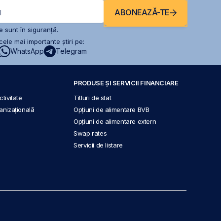
ABONEAZĂ-TE
l
 sunt în siguranță.
ele mai importante știri pe:
WhatsApp
Telegram
PRODUSE ȘI SERVICII FINANCIARE
tivitate
Titluri de stat
anizațională
Opțiuni de alimentare BVB
Opțiuni de alimentare extern
Swap rates
Servicii de listare