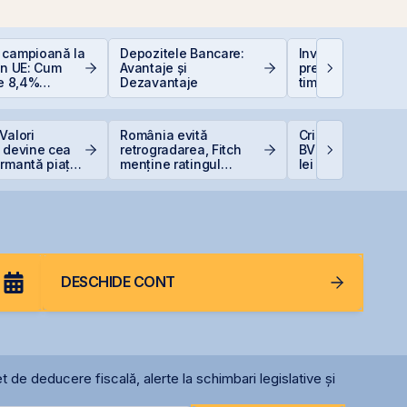
 campioană la
Depozitele Bancare:
Investiții la 50+ a
în UE: Cum
Avantaje și
prea târziu sau ab
de 8,4%
Dezavantaje
timp?
 bugetul și
soluțiile
tru români
Valori
România evită
Cris-Tim urcă 13%
 devine cea
retrogradarea, Fitch
BVB și adaugă 33
ormantă piață
menține ratingul
lei la capitalizare
României la BBB-
singură zi
DESCHIDE CONT
t de deducere fiscală, alerte la schimbari legislative și