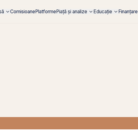
rsă
Comisioane
Platforme
Piață și analize
Educație
Finanțare