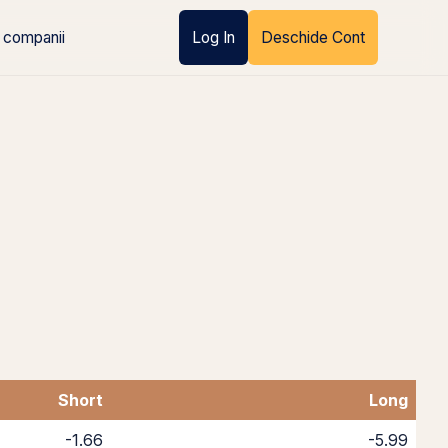
 companii
Log In
Deschide Cont
Short
Long
-1.66
-5.99