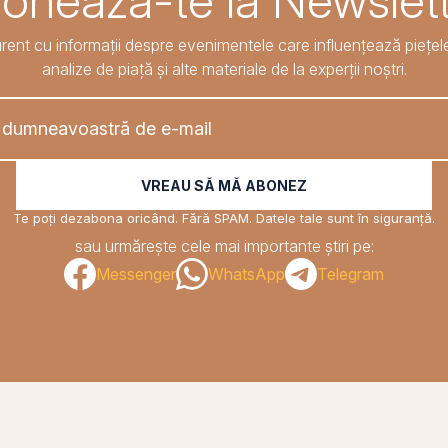
onează-te la Newslett
rent cu informații despre evenimentele care influențează piețele
analize de piață și alte materiale de la experții noștri.
VREAU SĂ MĂ ABONEZ
Te poți dezabona oricând. Fără SPAM. Datele tale sunt în siguranță.
sau urmărește cele mai importante știri pe:
Messenger
WhatsApp
Telegram