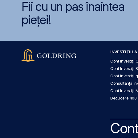
Fii cu un pas înaintea
pieței!
INVESTIȚII L
Cont Investiții 
Cont Investiții 
Cont Investiții
Consultanță Inve
Cont Investiții 
Deducere 400
Cont