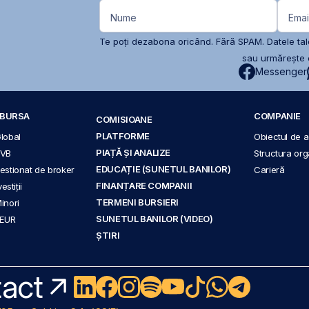
Nume
Emai
Te poți dezabona oricând. Fără SPAM. Datele tale
sau urmărește c
Messenger
A BURSA
COMPANIE
COMISIOANE
PLATFORME
Global
Obiectul de ac
PIAȚĂ ȘI ANALIZE
BVB
Structura org
EDUCAȚIE (SUNETUL BANILOR)
 gestionat de broker
Carieră
FINANȚARE COMPANII
stiții
TERMENI BURSIERI
Minori
SUNETUL BANILOR (VIDEO)
 EUR
ȘTIRI
act