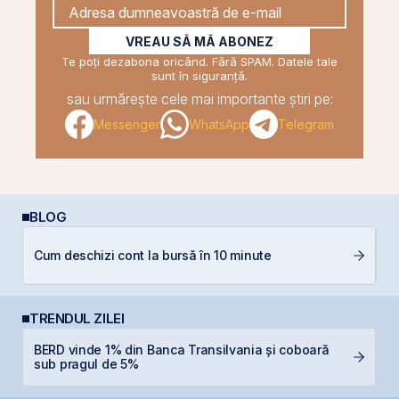
VREAU SĂ MĂ ABONEZ
Te poți dezabona oricând. Fără SPAM. Datele tale
sunt în siguranță.
sau urmărește cele mai importante știri pe:
Messenger
WhatsApp
Telegram
BLOG
Cum deschizi cont la bursă în 10 minute
RE
TRENDUL ZILEI
BERD vinde 1% din Banca Transilvania și coboară
O
sub pragul de 5%
f