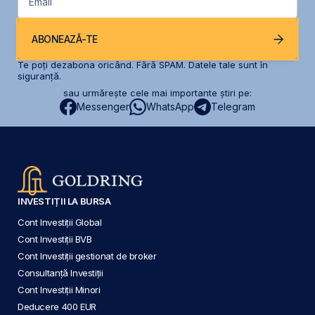
Email
ABONEAZĂ-TE
Te poți dezabona oricând. Fără SPAM. Datele tale sunt în
siguranță.
sau urmărește cele mai importante știri pe:
Messenger
WhatsApp
Telegram
INVESTIȚII LA BURSA
Cont Investiții Global
Cont Investiții BVB
Cont Investiții gestionat de broker
Consultanță Investiții
Cont Investiții Minori
Deducere 400 EUR