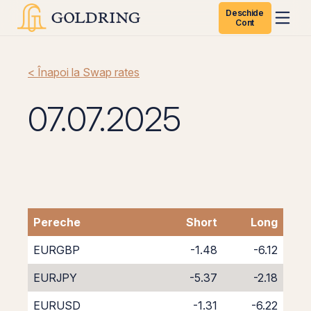
Deschide
Cont
< Înapoi la Swap rates
07.07.2025
Pereche
Short
Long
EURGBP
-1.48
-6.12
EURJPY
-5.37
-2.18
EURUSD
-1.31
-6.22