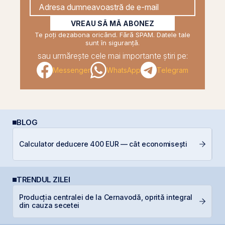
VREAU SĂ MĂ ABONEZ
Te poți dezabona oricând. Fără SPAM. Datele tale
sunt în siguranță.
sau urmărește cele mai importante știri pe:
Messenger
WhatsApp
Telegram
BLOG
Calculator deducere 400 EUR — cât economisești
C
TRENDUL ZILEI
Producția centralei de la Cernavodă, oprită integral
B
din cauza secetei
B