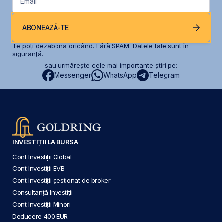
Email
ABONEAZĂ-TE
Te poți dezabona oricând. Fără SPAM. Datele tale sunt în
siguranță.
sau urmărește cele mai importante știri pe:
Messenger
WhatsApp
Telegram
INVESTIȚII LA BURSA
Cont Investiții Global
Cont Investiții BVB
Cont Investiții gestionat de broker
Consultanță Investiții
Cont Investiții Minori
Deducere 400 EUR