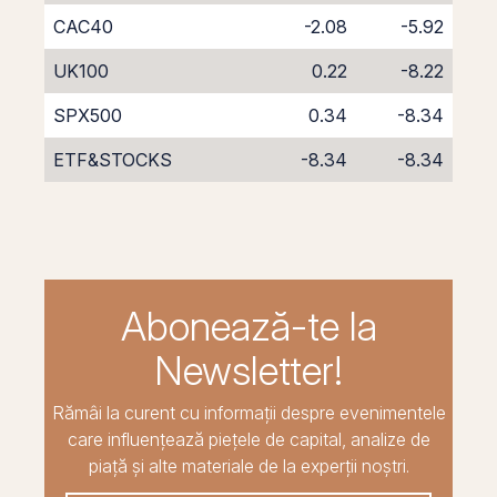
CAC40
-2.08
-5.92
UK100
0.22
-8.22
SPX500
0.34
-8.34
ETF&STOCKS
-8.34
-8.34
Abonează-te la
Newsletter!
Rămâi la curent cu informații despre evenimentele
care influențează piețele de capital, analize de
piață și alte materiale de la experții noștri.