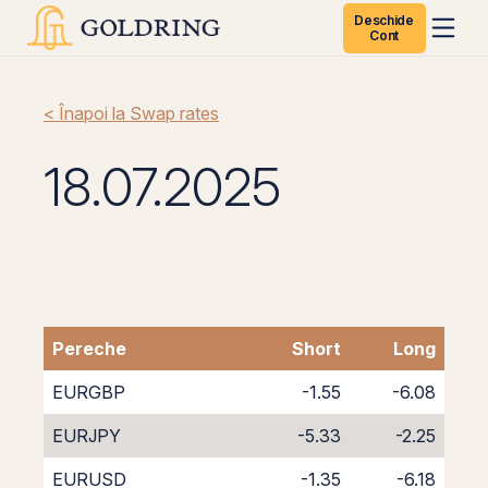
Deschide
Cont
< Înapoi la Swap rates
18.07.2025
Pereche
Short
Long
EURGBP
-1.55
-6.08
EURJPY
-5.33
-2.25
EURUSD
-1.35
-6.18