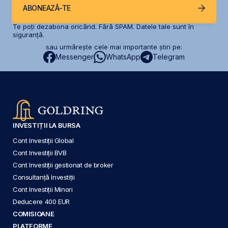
ABONEAZĂ-TE
Te poți dezabona oricând. Fără SPAM. Datele tale sunt în
siguranță.
sau urmărește cele mai importante știri pe:
Messenger
WhatsApp
Telegram
INVESTIȚII LA BURSA
Cont Investiții Global
Cont Investiții BVB
Cont Investiții gestionat de broker
Consultanță Investiții
Cont Investiții Minori
Deducere 400 EUR
COMISIOANE
PLATFORME