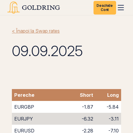
Deschide
Cont
< Înapoi la Swap rates
09.09.2025
Pereche
Short
Long
EURGBP
-1.87
-5.84
EURJPY
-6.32
-3.11
EURUSD
-2.28
-7.10