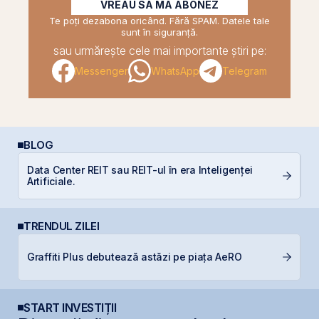
VREAU SĂ MĂ ABONEZ
Te poți dezabona oricând. Fără SPAM. Datele tale
sunt în siguranță.
sau urmărește cele mai importante știri pe:
Messenger
WhatsApp
Telegram
BLOG
Data Center REIT sau REIT-ul în era Inteligenței
Di
Artificiale.
co
TRENDUL ZILEI
Graffiti Plus debutează astăzi pe piața AeRO
D
START INVESTIȚII