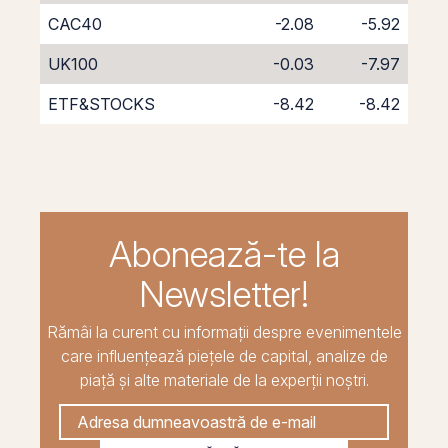
CAC40
-2.08
-5.92
UK100
-0.03
-7.97
ETF&STOCKS
-8.42
-8.42
Abonează-te la
Newsletter!
Rămâi la curent cu informații despre evenimentele
care influențează piețele de capital, analize de
piață și alte materiale de la experții noștri.