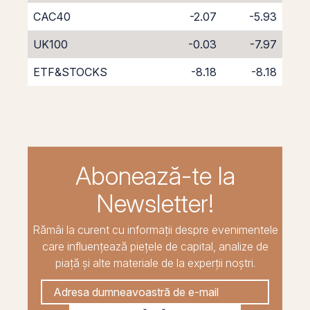
CAC40
-2.07
-5.93
UK100
-0.03
-7.97
ETF&STOCKS
-8.18
-8.18
Abonează-te la
Newsletter!
Rămâi la curent cu informații despre evenimentele
care influențează piețele de capital, analize de
piață și alte materiale de la experții noștri.