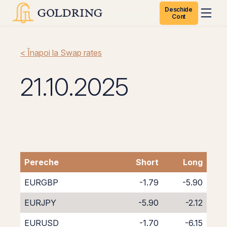
Deschide
Cont
< Înapoi la Swap rates
21.10.2025
Pereche
Short
Long
EURGBP
-1.79
-5.90
EURJPY
-5.90
-2.12
EURUSD
-1.70
-6.15