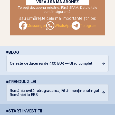
VREAU SĂ MĂ ABONEZ
Te poți dezabona oricând. Fără SPAM. Datele tale
sunt în siguranță.
sau urmărește cele mai importante știri pe:
Messenger
WhatsApp
Telegram
BLOG
Câ
Ce este deducerea de 400 EUR — Ghid complet
in
TRENDUL ZILEI
România evită retrogradarea, Fitch menține ratingul
D
României la BBB-
s
START INVESTIȚII