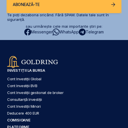
ABONEAZĂ-TE
Te poți dezabona oricând. Fără SPAM. Datele tale sunt în
siguranță.
sau urmărește cele mai importante știri pe:
Messenger
WhatsApp
Telegram
INVESTIȚII LA BURSA
Cont Investiții Global
Cont Investiții BVB
Cont Investiții gestionat de broker
Consultanță Investiții
Cont Investiții Minori
Deducere 400 EUR
COMISIOANE
PLATFORME