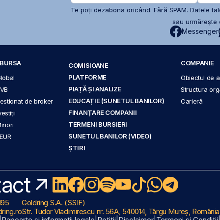
Te poți dezabona oricând. Fără SPAM. Datele tale
sau urmărește c
Messenger
A BURSA
COMPANIE
COMISIOANE
PLATFORME
Global
Obiectul de ac
PIAȚĂ ȘI ANALIZE
BVB
Structura org
EDUCAȚIE (SUNETUL BANILOR)
 gestionat de broker
Carieră
FINANȚARE COMPANII
stiții
TERMENI BURSIERI
Minori
SUNETUL BANILOR (VIDEO)
 EUR
ȘTIRI
act
195
Goldring S.A. (SSIF)
ring.ro
Str. Tudor Vladimirescu nr. 56A, 540014, Târgu Mureș, România
|
Rapoarte și informații legale
|
Petiții
|
Disclaimer
|
Termeni și Condiții