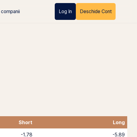
 companii
Log In
Deschide Cont
Short
Long
-1.78
-5.89