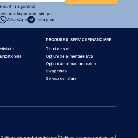
 sunt în siguranță.
ele mai importante știri pe:
WhatsApp
Telegram
PRODUSE ȘI SERVICII FINANCIARE
tivitate
Titluri de stat
anizațională
Opțiuni de alimentare BVB
Opțiuni de alimentare extern
Swap rates
Servicii de listare
|
Politica de confidențialitate
|
Politica utilizare cookie-uri
|