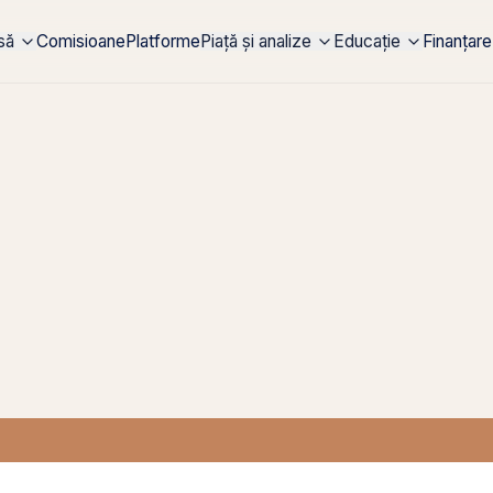
rsă
Comisioane
Platforme
Piață și analize
Educație
Finanțare