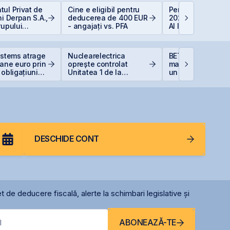
ul Privat de
Cine e eligibil pentru
Perspective Eco
ni Derpan S.A.,
deducerea de 400 EUR
2026: De la Exub
rupului
- angajați vs. PFA
AI la Noua Ordin
oods Snacks,
Economică
at și
scris
ystems atrage
Nuclearelectrica
BET atinge un no
oane euro prin
oprește controlat
maxim istoric la B
 obligațiuni
Unitatea 1 de la
un avans de 30,
Cernavodă din cauza
la începutul anulu
nivelului Dunării
DESCHIDE CONT
t de deducere fiscală, alerte la schimbari legislative și
ABONEAZĂ-TE
l