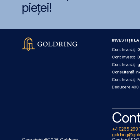
pieței!
INVESTIȚII L
Cont Investiții 
Cont Investiții 
Cont Investiții
Consultanță Inve
Cont Investiții 
Deducere 400
Cont
+4 0265 269 
goldring@gold
Copyright ©2026 Goldring
Contact
|
FAQ