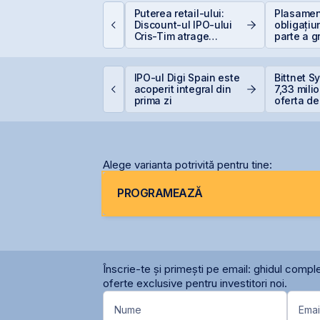
e la Caritas la BVB:
Puterea retail-ului:
Plasament
sihologia fricii și de
Discount-ul IPO-ului
obligațiu
e 98,5% dintre români
Cris-Tim atrage
parte a g
vită investițiile la
subscrieri de peste 2
Golden F
ursă
ori mai mari față de
supliment
capitalizarea estimată
suprasub
ittnet lansează oferta
IPO-ul Digi Spain este
Bittnet S
a companiei
ublică pentru
acoperit integral din
7,33 mili
bligațiunile BNET31E
prima zi
oferta de
BNET31E
Alege varianta potrivită pentru tine:
PROGRAMEAZĂ
Înscrie-te și primești pe email: ghidul comple
oferte exclusive pentru investitori noi.
Nume
Emai