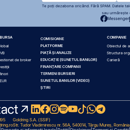
Te poți dezabona oricând. Fără SPAM. Datele tale
sau urmărește c
Messenger
A BURSA
COMPANIE
COMISIOANE
PLATFORME
Global
Obiectul de ac
PIAȚĂ ȘI ANALIZE
BVB
Structura org
EDUCAȚIE (SUNETUL BANILOR)
 gestionat de broker
Carieră
FINANȚARE COMPANII
stiții
TERMENI BURSIERI
Minori
SUNETUL BANILOR (VIDEO)
 EUR
ȘTIRI
act
195
Goldring S.A. (SSIF)
ring.ro
Str. Tudor Vladimirescu nr. 56A, 540014, Târgu Mureș, România
|
Rapoarte și informații legale
|
Petiții
|
Disclaimer
|
Termeni și Condiții