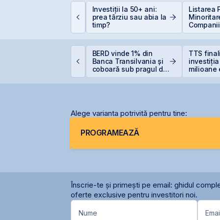
lasamentul Privat de
Investiții la 50+ ani:
Listarea 
bligațiuni Derpan S.A.,
prea târziu sau abia la
Minoritar
arte a grupului
timp?
Companiil
olden Foods Snacks,
BVB – Sol
uplimentat și
Deficitul
uprasubscris
tatul român
BERD vinde 1% din
TTS fina
regătește finanțarea
Banca Transilvania și
investiți
entru achiziția
coboară sub pragul de
milioane 
azelor Neptun Deep
5%
terminal
Constanț
Alege varianta potrivită pentru tine:
PROGRAMEAZĂ
Înscrie-te și primești pe email: ghidul comple
oferte exclusive pentru investitori noi.
Nume
Emai