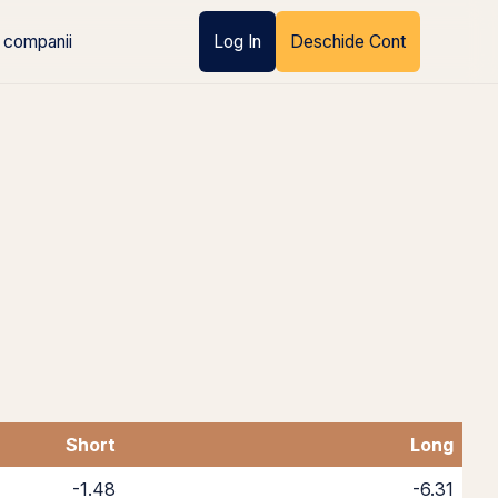
 companii
Log In
Deschide Cont
Short
Long
-1.48
-6.31