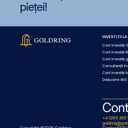
pieței!
INVESTIȚII L
Cont Investiții 
Cont Investiții 
Cont Investiții
Consultanță Inve
Cont Investiții 
Deducere 400
Cont
+4 0265 269 
goldring@gold
Copyright ©2026 Goldring
Contact
|
FAQ