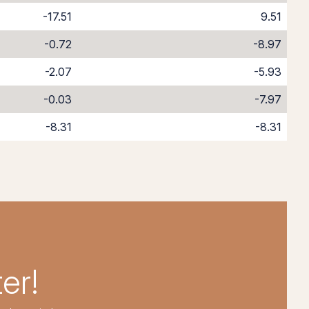
-17.51
9.51
-0.72
-8.97
-2.07
-5.93
-0.03
-7.97
-8.31
-8.31
er!