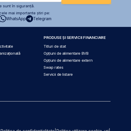
 sunt în siguranță.
ele mai importante știri pe:
WhatsApp
Telegram
PRODUSE ȘI SERVICII FINANCIARE
tivitate
Titluri de stat
anizațională
Opțiuni de alimentare BVB
Opțiuni de alimentare extern
Swap rates
Servicii de listare
|
Politica de confidențialitate
|
Politica utilizare cookie-uri
|