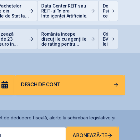
Pachetelor
Data Center REIT sau
De la Caritas la B
e din
REIT-ul în era
Psihologia fricii ș
e de Stat la
Inteligenței Artificiale.
ce 98,5% dintre 
uție pentru
evită investițiile l
 Bugetar?
bursă
lizează
România începe
Cris-Tim urcă 13%
a de 23
discuțiile cu agențiile
BVB și adaugă 33
euro în
de rating pentru
lei la capitalizare
ul Canopus
menținerea
singură zi
a
calificativului suveran
DESCHIDE CONT
t de deducere fiscală, alerte la schimbari legislative și
ABONEAZĂ-TE
l