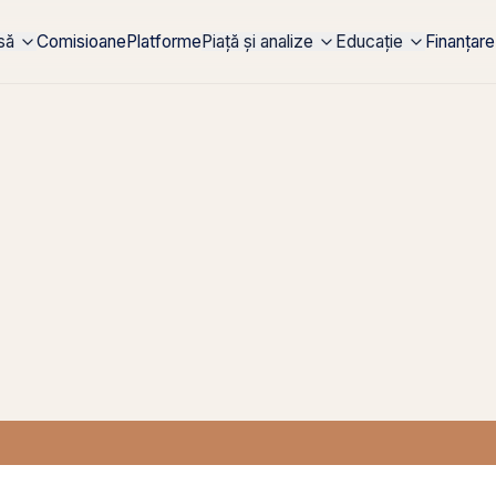
rsă
Comisioane
Platforme
Piață și analize
Educație
Finanțare