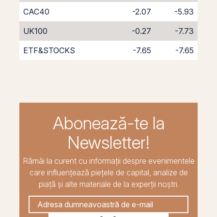
CAC40
-2.07
-5.93
UK100
-0.27
-7.73
ETF&STOCKS
-7.65
-7.65
Abonează-te la
Newsletter!
Rămâi la curent cu informații despre evenimentele
care influențează piețele de capital, analize de
piață și alte materiale de la experții noștri.