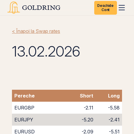
Deschide
Cont
< Înapoi la Swap rates
13.02.2026
Pereche
Short
Long
EURGBP
-2.11
-5.58
EURJPY
-5.20
-2.41
EURUSD
-2.09
-5.51