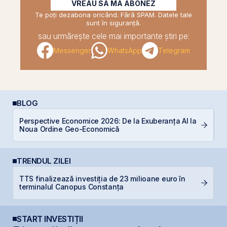
VREAU SĂ MĂ ABONEZ
Te poți dezabona oricând. Fără SPAM. Datele tale
sunt în siguranță.
sau urmărește cele mai importante știri pe:
Messenger
WhatsApp
Telegram
BLOG
Perspective Economice 2026: De la Exuberanța AI la
De
Noua Ordine Geo-Economică
di
TRENDUL ZILEI
TTS finalizează investiția de 23 milioane euro în
O
terminalul Canopus Constanța
f
START INVESTIȚII