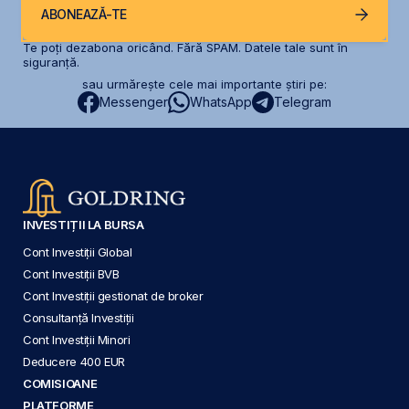
ABONEAZĂ-TE
Te poți dezabona oricând. Fără SPAM. Datele tale sunt în
siguranță.
sau urmărește cele mai importante știri pe:
Messenger
WhatsApp
Telegram
INVESTIȚII LA BURSA
Cont Investiții Global
Cont Investiții BVB
Cont Investiții gestionat de broker
Consultanță Investiții
Cont Investiții Minori
Deducere 400 EUR
COMISIOANE
PLATFORME