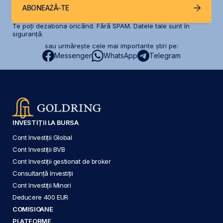
ABONEAZĂ-TE
Te poți dezabona oricând. Fără SPAM. Datele tale sunt în
siguranță.
sau urmărește cele mai importante știri pe:
Messenger
WhatsApp
Telegram
INVESTIȚII LA BURSA
Cont Investiții Global
Cont Investiții BVB
Cont Investiții gestionat de broker
Consultanță Investiții
Cont Investiții Minori
Deducere 400 EUR
COMISIOANE
PLATFORME