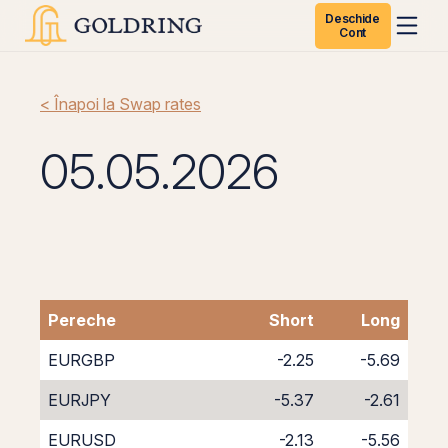
Deschide
Cont
< Înapoi la Swap rates
05.05.2026
Pereche
Short
Long
EURGBP
-2.25
-5.69
EURJPY
-5.37
-2.61
EURUSD
-2.13
-5.56