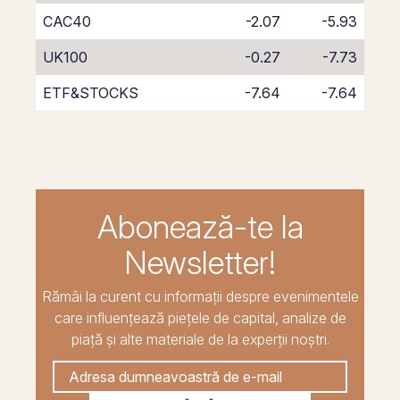
CAC40
-2.07
-5.93
UK100
-0.27
-7.73
ETF&STOCKS
-7.64
-7.64
Abonează-te la
Newsletter!
Rămâi la curent cu informații despre evenimentele
care influențează piețele de capital, analize de
piață și alte materiale de la experții noștri.