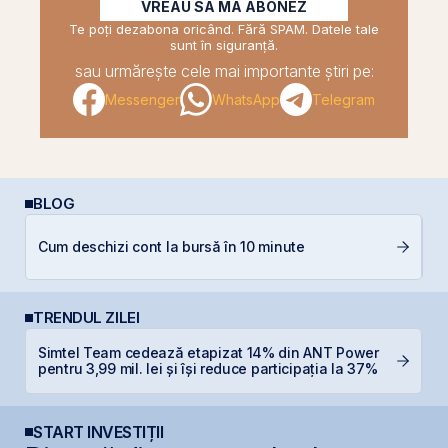
VREAU SĂ MĂ ABONEZ
Te poți dezabona oricând. Fără SPAM. Datele tale
sunt în siguranță.
sau urmărește cele mai importante știri pe:
Messenger
WhatsApp
Telegram
BLOG
RE
Cum deschizi cont la bursă în 10 minute
p
TRENDUL ZILEI
Simtel Team cedează etapizat 14% din ANT Power
R
pentru 3,99 mil. lei și își reduce participația la 37%
p
START INVESTIȚII