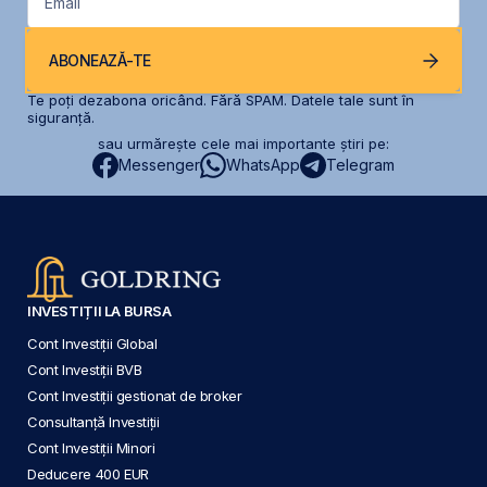
Email
ABONEAZĂ-TE
Te poți dezabona oricând. Fără SPAM. Datele tale sunt în
siguranță.
sau urmărește cele mai importante știri pe:
Messenger
WhatsApp
Telegram
INVESTIȚII LA BURSA
Cont Investiții Global
Cont Investiții BVB
Cont Investiții gestionat de broker
Consultanță Investiții
Cont Investiții Minori
Deducere 400 EUR