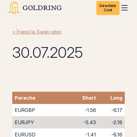
Deschide
Cont
< Înapoi la Swap rates
30.07.2025
Pereche
Short
Long
EURGBP
-1.56
-6.17
EURJPY
-5.43
-2.18
EURUSD
-1.41
-6.16