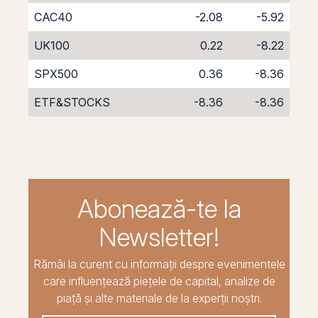
CAC40
-2.08
-5.92
UK100
0.22
-8.22
SPX500
0.36
-8.36
ETF&STOCKS
-8.36
-8.36
Abonează-te la
Newsletter!
Rămâi la curent cu informații despre evenimentele
care influențează piețele de capital, analize de
piață și alte materiale de la experții noștri.