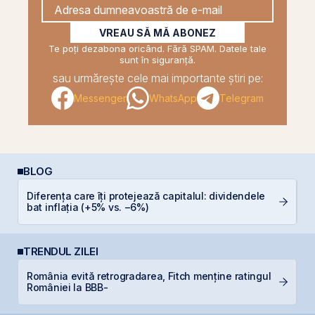
VREAU SĂ MĂ ABONEZ
Te poți dezabona oricând. Fără SPAM. Datele tale
sunt în siguranță.
sau urmărește cele mai importante știri pe:
Messenger
WhatsApp
Telegram
BLOG
Diferența care îți protejează capitalul: dividendele
C
bat inflația (+5% vs. −6%)
co
TRENDUL ZILEI
România evită retrogradarea, Fitch menține ratingul
M
României la BBB-
in