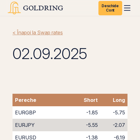
Deschide
Cont
< Înapoi la Swap rates
02.09.2025
Pereche
Short
Long
EURGBP
-1.85
-5.75
EURJPY
-5.55
-2.07
EURUSD
-1.38
-6.19