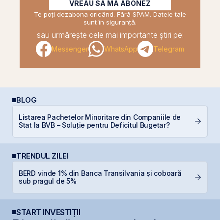
VREAU SĂ MĂ ABONEZ
Te poți dezabona oricând. Fără SPAM. Datele tale
sunt în siguranță.
sau urmărește cele mai importante știri pe:
Messenger
WhatsApp
Telegram
BLOG
Listarea Pachetelor Minoritare din Companiile de
Di
Stat la BVB – Soluție pentru Deficitul Bugetar?
co
TRENDUL ZILEI
BERD vinde 1% din Banca Transilvania și coboară
B
sub pragul de 5%
l
START INVESTIȚII