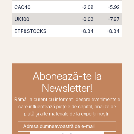
CAC40
-2.08
-5.92
UK100
-0.03
-7.97
ETF&STOCKS
-8.34
-8.34
Abonează-te la
Newsletter!
Rămâi la curent cu informații despre evenimentele
care influențează piețele de capital, analize de
piață și alte materiale de la experții noștri.