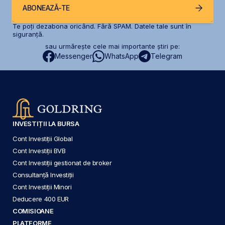
ABONEAZĂ-TE
Te poți dezabona oricând. Fără SPAM. Datele tale sunt în
siguranță.
sau urmărește cele mai importante știri pe:
Messenger
WhatsApp
Telegram
INVESTIȚII LA BURSA
Cont Investiții Global
Cont Investiții BVB
Cont Investiții gestionat de broker
Consultanță Investiții
Cont Investiții Minori
Deducere 400 EUR
COMISIOANE
PLATFORME