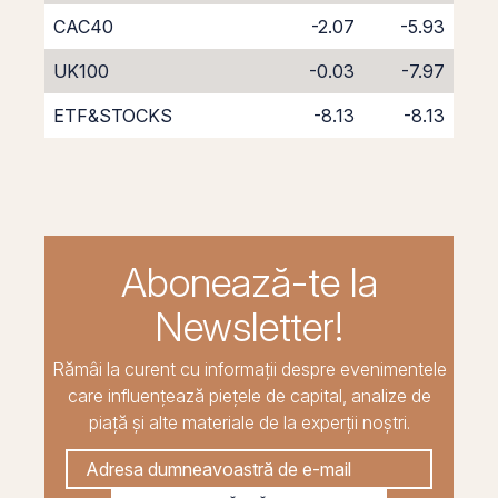
CAC40
-2.07
-5.93
UK100
-0.03
-7.97
ETF&STOCKS
-8.13
-8.13
Abonează-te la
Newsletter!
Rămâi la curent cu informații despre evenimentele
care influențează piețele de capital, analize de
piață și alte materiale de la experții noștri.