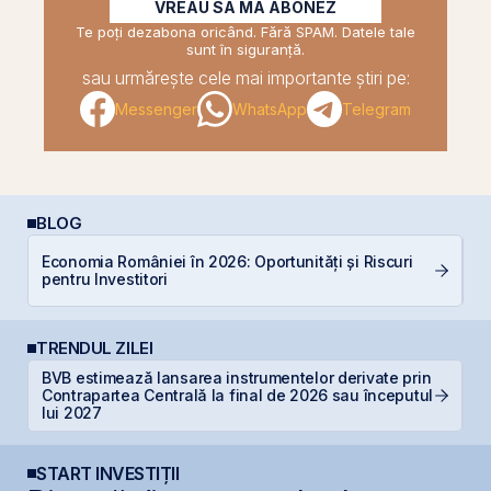
VREAU SĂ MĂ ABONEZ
Te poți dezabona oricând. Fără SPAM. Datele tale
sunt în siguranță.
sau urmărește cele mai importante știri pe:
Messenger
WhatsApp
Telegram
BLOG
Economia României în 2026: Oportunități și Riscuri
C
pentru Investitori
TRENDUL ZILEI
BVB estimează lansarea instrumentelor derivate prin
B
Contrapartea Centrală la final de 2026 sau începutul
a
lui 2027
START INVESTIȚII