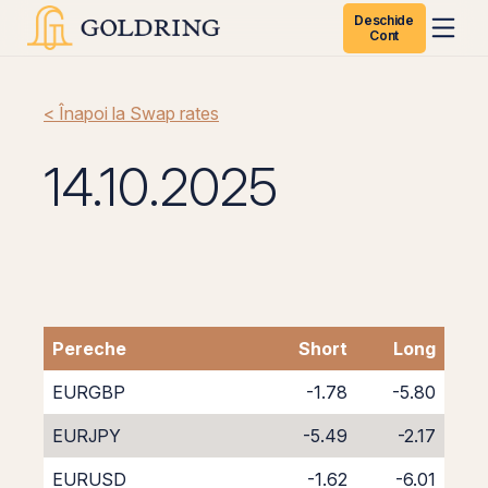
Deschide
Cont
< Înapoi la Swap rates
14.10.2025
Pereche
Short
Long
EURGBP
-1.78
-5.80
EURJPY
-5.49
-2.17
EURUSD
-1.62
-6.01