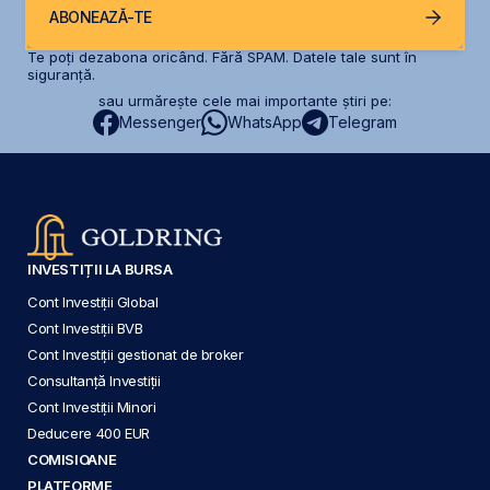
ABONEAZĂ-TE
Te poți dezabona oricând. Fără SPAM. Datele tale sunt în
siguranță.
sau urmărește cele mai importante știri pe:
Messenger
WhatsApp
Telegram
INVESTIȚII LA BURSA
Cont Investiții Global
Cont Investiții BVB
Cont Investiții gestionat de broker
Consultanță Investiții
Cont Investiții Minori
Deducere 400 EUR
COMISIOANE
PLATFORME