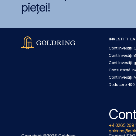
pieței!
INVESTIȚII L
Cont Investiții 
Cont Investiții 
Cont Investiții
Consultanță Inve
Cont Investiții 
Deducere 400
Cont
+4 0265 269 
goldring@gold
Copyright ©2026 Goldring
Contact
|
FAQ