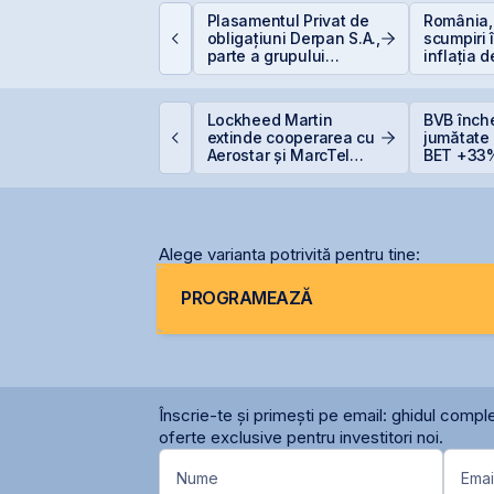
incolo de Nvidia:
Plasamentul Privat de
România,
portunitățile invizibile
obligațiuni Derpan S.A.,
scumpiri 
are construiesc
parte a grupului
inflația 
iitorul AI
Golden Foods Snacks,
erodează
suplimentat și
care sunt 
suprasubscris
reale pen
ERD vinde 1% din
Lockheed Martin
BVB înch
anca Transilvania și
extinde cooperarea cu
jumătate
oboară sub pragul de
Aerostar și MarcTel
BET +33%
5%
pentru mentenanța
capitaliz
radarelor AN/TPQ-53 în
România
Alege varianta potrivită pentru tine:
PROGRAMEAZĂ
Înscrie-te și primești pe email: ghidul comple
oferte exclusive pentru investitori noi.
Nume
Emai