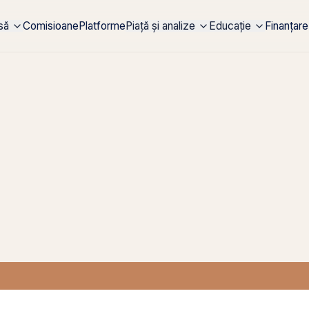
rsă
Comisioane
Platforme
Piață și analize
Educație
Finanțare