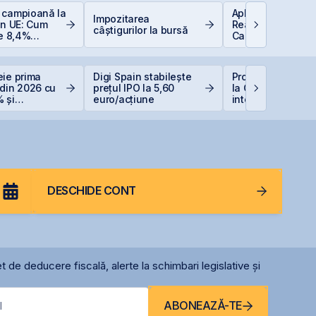
 campioană la
Aplicații AI în Lu
Impozitarea
în UE: Cum
Reală: 10 Compan
câștigurilor la bursă
de 8,4%
Care Transformă
 bugetul și
Industriile
soluțiile
tru români
eie prima
Digi Spain stabilește
Producția central
 din 2026 cu
prețul IPO la 5,60
la Cernavodă, opr
 și
euro/acțiune
integral din cauz
are record
secetei
DESCHIDE CONT
t de deducere fiscală, alerte la schimbari legislative și
ABONEAZĂ-TE
l