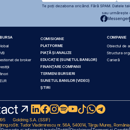
Te poți dezabona oricând. Fără SPAM. Datele tale
sau urmărește c
Messenger
A BURSA
COMPANIE
COMISIOANE
PLATFORME
Global
Obiectul de ac
PIAȚĂ ȘI ANALIZE
BVB
Structura org
EDUCAȚIE (SUNETUL BANILOR)
 gestionat de broker
Carieră
FINANȚARE COMPANII
stiții
TERMENI BURSIERI
Minori
SUNETUL BANILOR (VIDEO)
 EUR
ȘTIRI
act
195
Goldring S.A. (SSIF)
ring.ro
Str. Tudor Vladimirescu nr. 56A, 540014, Târgu Mureș, România
|
Rapoarte și informații legale
|
Petiții
|
Disclaimer
|
Termeni și Condiții