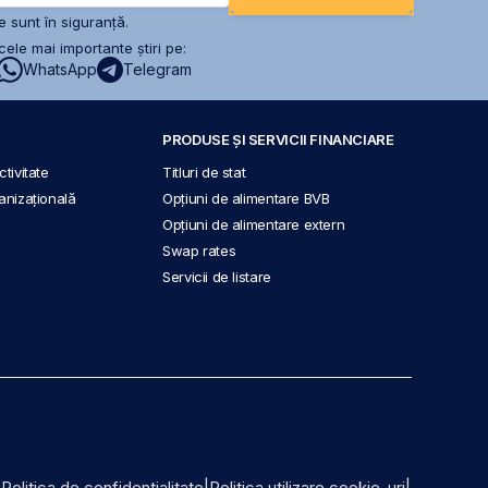
 sunt în siguranță.
ele mai importante știri pe:
WhatsApp
Telegram
PRODUSE ȘI SERVICII FINANCIARE
tivitate
Titluri de stat
anizațională
Opțiuni de alimentare BVB
Opțiuni de alimentare extern
Swap rates
Servicii de listare
|
Politica de confidențialitate
|
Politica utilizare cookie-uri
|