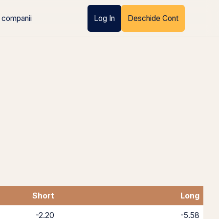
 companii
Log In
Deschide Cont
Short
Long
-2.20
-5.58