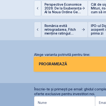
istarea Pachetelor
Perspective Economice
Cât de si
inoritare din
2026: De la Exuberanța
Mituri, ri
ompaniile de Stat la
AI la Noua Ordine Geo-
cum să in
VB – Soluție pentru
Economică
inteligen
eficitul Bugetar?
VB estimează
România evită
IPO-ul Di
ansarea
retrogradarea, Fitch
acoperit 
nstrumentelor derivate
menține ratingul
prima zi
rin Contrapartea
României la BBB-
entrală la final de
026 sau începutul lui
2027
Alege varianta potrivită pentru tine:
PROGRAMEAZĂ
Înscrie-te și primești pe email: ghidul comple
oferte exclusive pentru investitori noi.
Nume
Emai