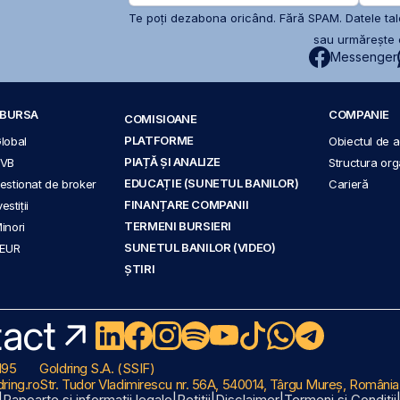
Te poți dezabona oricând. Fără SPAM. Datele tale
sau urmărește c
Messenger
A BURSA
COMPANIE
COMISIOANE
PLATFORME
Global
Obiectul de ac
PIAȚĂ ȘI ANALIZE
BVB
Structura org
EDUCAȚIE (SUNETUL BANILOR)
 gestionat de broker
Carieră
FINANȚARE COMPANII
stiții
TERMENI BURSIERI
Minori
SUNETUL BANILOR (VIDEO)
 EUR
ȘTIRI
act
195
Goldring S.A. (SSIF)
ring.ro
Str. Tudor Vladimirescu nr. 56A, 540014, Târgu Mureș, România
|
Rapoarte și informații legale
|
Petiții
|
Disclaimer
|
Termeni și Condiții