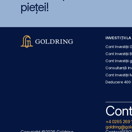
pieței!
INVESTIȚII L
Cont Investiții 
Cont Investiții 
Cont Investiții
Consultanță Inve
Cont Investiții 
Deducere 400
Cont
+4 0265 269 
goldring@gold
Copyright ©2026 Goldring
Contact
|
FAQ