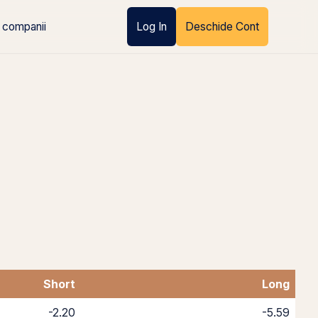
 companii
Log In
Deschide Cont
Short
Long
-2.20
-5.59