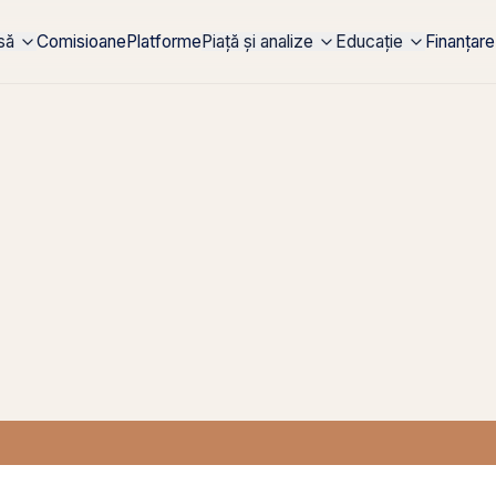
rsă
Comisioane
Platforme
Piață și analize
Educație
Finanțare