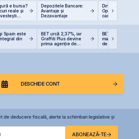
gură e bursa?
Depozitele Bancare:
Dincolo de Nvidia
scuri reale și
Avantaje și
Oportunitățile invi
vestești
Dezavantaje
care construiesc
t
viitorul AI
gi Spain este
BET urcă 2,37%, iar
BET atinge un no
integral din
Graffiti Plus devine
maxim istoric, sus
prima agenție de
de acțiunile Romg
comunicare listată la
OMV Petrom
BVB
DESCHIDE CONT
t de deducere fiscală, alerte la schimbari legislative și
ABONEAZĂ-TE
l