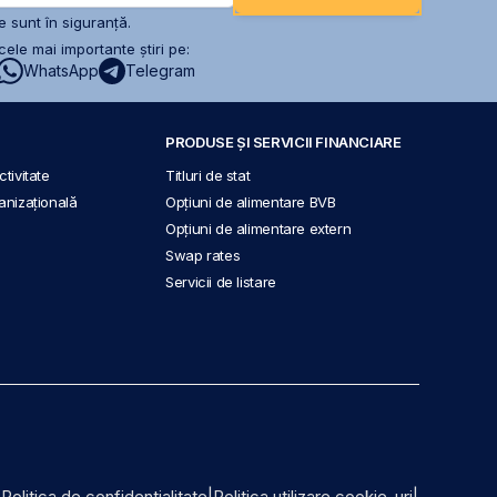
 sunt în siguranță.
ele mai importante știri pe:
WhatsApp
Telegram
PRODUSE ȘI SERVICII FINANCIARE
tivitate
Titluri de stat
anizațională
Opțiuni de alimentare BVB
Opțiuni de alimentare extern
Swap rates
Servicii de listare
|
Politica de confidențialitate
|
Politica utilizare cookie-uri
|