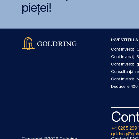
pieței!
INVESTIȚII L
Cont Investiții 
Cont Investiții 
Cont Investiții
Consultanță Inve
Cont Investiții 
Deducere 400
Cont
+4 0265 269 
goldring@gold
Copyright ©2026 Goldring
Contact
|
FAQ