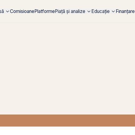
rsă
Comisioane
Platforme
Piață și analize
Educație
Finanțare