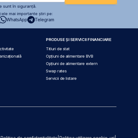
 sunt în siguranță.
ele mai importante știri pe:
WhatsApp
Telegram
PRODUSE ȘI SERVICII FINANCIARE
tivitate
Titluri de stat
anizațională
Opțiuni de alimentare BVB
Opțiuni de alimentare extern
Swap rates
Servicii de listare
|
Politica de confidențialitate
|
Politica utilizare cookie-uri
|