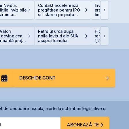
e Nvidia:
Contakt accelerează
Investiții la 50+ a
țile invizibile
pregătirea pentru IPO
prea târziu sau ab
truiesc
și listarea pe piața
timp?
AeRO a BVB
Valori
Petrolul urcă după
Hidroelectrica vr
 devine cea
noile lovituri ale SUA
renunțe la un bar
ormantă piață
asupra Iranului
1,27 miliarde lei p
Siret
DESCHIDE CONT
t de deducere fiscală, alerte la schimbari legislative și
ABONEAZĂ-TE
l