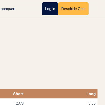
 companii
Log In
Deschide Cont
Short
Long
-2.09
-5.55