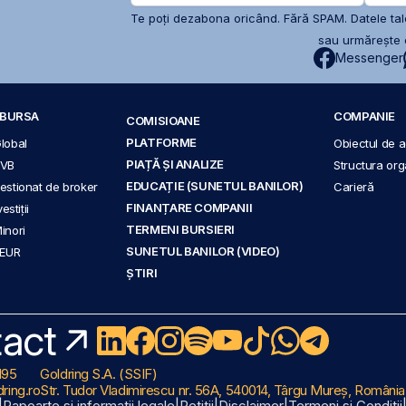
Te poți dezabona oricând. Fără SPAM. Datele tale
sau urmărește c
Messenger
A BURSA
COMPANIE
COMISIOANE
PLATFORME
Global
Obiectul de ac
PIAȚĂ ȘI ANALIZE
BVB
Structura org
EDUCAȚIE (SUNETUL BANILOR)
 gestionat de broker
Carieră
FINANȚARE COMPANII
stiții
TERMENI BURSIERI
Minori
SUNETUL BANILOR (VIDEO)
 EUR
ȘTIRI
act
195
Goldring S.A. (SSIF)
ring.ro
Str. Tudor Vladimirescu nr. 56A, 540014, Târgu Mureș, România
|
Rapoarte și informații legale
|
Petiții
|
Disclaimer
|
Termeni și Condiții