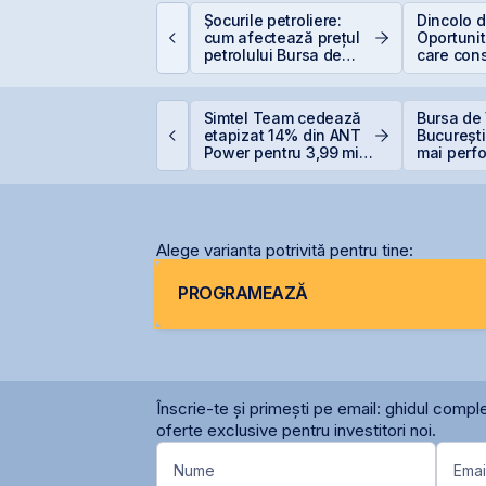
ine e eligibil pentru
Șocurile petroliere:
Dincolo d
educerea de 400 EUR
cum afectează prețul
Oportunită
 angajați vs. PFA
petrolului Bursa de
care cons
Valori București
viitorul AI
ET urcă 2,37%, iar
Simtel Team cedează
Bursa de 
raffiti Plus devine
etapizat 14% din ANT
București
rima agenție de
Power pentru 3,99 mil.
mai perf
omunicare listată la
lei și își reduce
din lume
BVB
participația la 37%
Alege varianta potrivită pentru tine:
PROGRAMEAZĂ
Înscrie-te și primești pe email: ghidul comple
oferte exclusive pentru investitori noi.
Nume
Emai