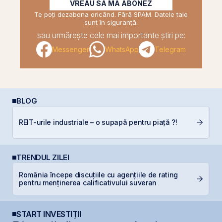
VREAU SĂ MĂ ABONEZ
Te poți dezabona oricând. Fără SPAM. Datele tale
sunt în siguranță.
sau urmărește cele mai importante știri pe:
Messenger
WhatsApp
Telegram
BLOG
REIT-urile industriale – o supapă pentru piață ?!
D
TRENDUL ZILEI
România începe discuțiile cu agențiile de rating
R
pentru menținerea calificativului suveran
R
START INVESTIȚII