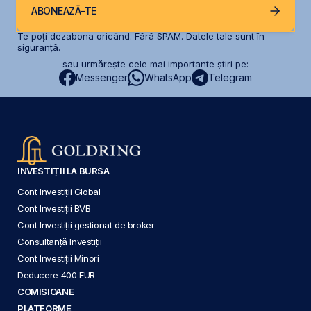
ABONEAZĂ-TE
Te poți dezabona oricând. Fără SPAM. Datele tale sunt în
siguranță.
sau urmărește cele mai importante știri pe:
Messenger
WhatsApp
Telegram
INVESTIȚII LA BURSA
Cont Investiții Global
Cont Investiții BVB
Cont Investiții gestionat de broker
Consultanță Investiții
Cont Investiții Minori
Deducere 400 EUR
COMISIOANE
PLATFORME