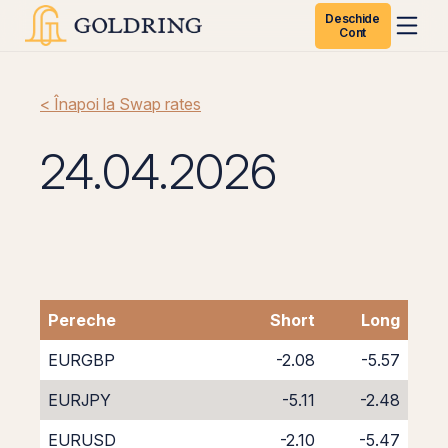
Deschide
Cont
< Înapoi la Swap rates
24.04.2026
Pereche
Short
Long
EURGBP
-2.08
-5.57
EURJPY
-5.11
-2.48
EURUSD
-2.10
-5.47