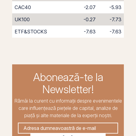
CAC40
-2.07
-5.93
UK100
-0.27
-7.73
ETF&STOCKS
-7.63
-7.63
Abonează-te la
Newsletter!
Rămâi la curent cu informații despre evenimentele
care influențează piețele de capital, analize de
piață și alte materiale de la experții noștri.