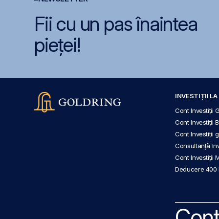
Fii cu un pas înaintea
pieței!
INVESTIȚII L
Cont Investiții 
Cont Investiții 
Cont Investiții
Consultanță Inve
Cont Investiții 
Deducere 400
Cont