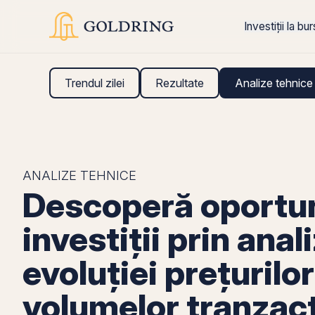
Investiții la bu
Trendul zilei
Rezultate
Analize tehnice
ANALIZE TEHNICE
Descoperă oportun
investiții prin anal
evoluției prețurilor
volumelor tranzac