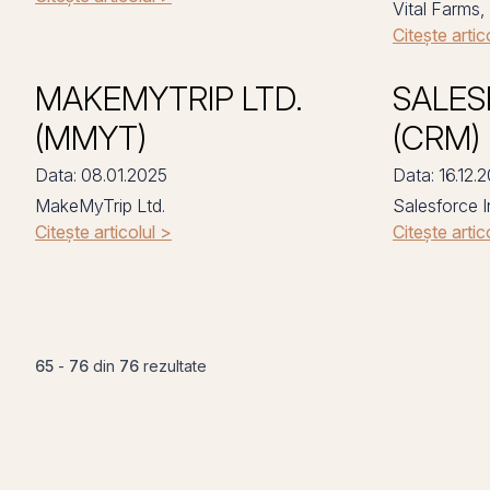
Vital Farms, 
Citește artic
MAKEMYTRIP LTD.
SALES
(MMYT)
(CRM)
Data: 08.01.2025
Data: 16.12.
MakeMyTrip Ltd.
Salesforce I
Citește articolul >
Citește artic
65
-
76
din
76
rezultate