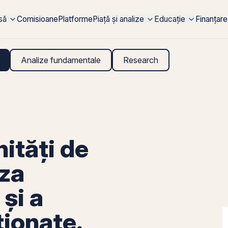
rsă
Comisioane
Platforme
Piață și analize
Educație
Finanțare
Analize fundamentale
Research
ități de
iza
 și a
ționate.