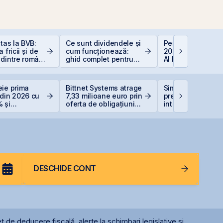
itas la BVB:
Ce sunt dividendele și
Perspective Eco
 fricii și de
cum funcționează:
2026: De la Exub
dintre români
ghid complet pentru
AI la Noua Ordin
stițiile la
investitori în acțiuni
Economică
eie prima
Bittnet Systems atrage
Simtel își extinde
 din 2026 cu
7,33 milioane euro prin
prezența
 și
oferta de obligațiuni
internațională pri
are record
BNET31E
deschiderea unei
filiale în Italia
DESCHIDE CONT
t de deducere fiscală, alerte la schimbari legislative și