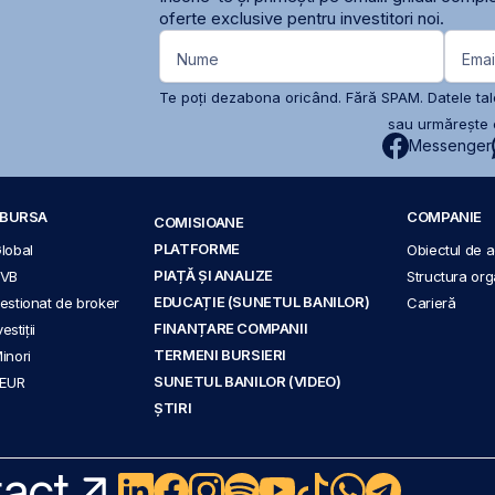
oferte exclusive pentru investitori noi.
Nume
Emai
Te poți dezabona oricând. Fără SPAM. Datele tale
sau urmărește c
Messenger
A BURSA
COMPANIE
COMISIOANE
PLATFORME
Global
Obiectul de ac
PIAȚĂ ȘI ANALIZE
BVB
Structura org
EDUCAȚIE (SUNETUL BANILOR)
 gestionat de broker
Carieră
FINANȚARE COMPANII
stiții
TERMENI BURSIERI
Minori
SUNETUL BANILOR (VIDEO)
 EUR
ȘTIRI
act