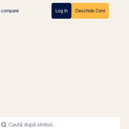
 companii
Log In
Deschide Cont