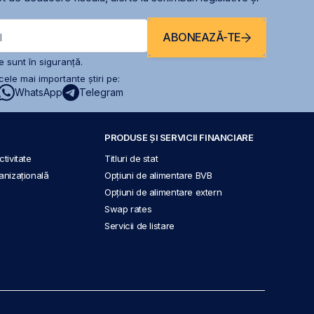
ABONEAZĂ-TE
l
 sunt în siguranță.
ele mai importante știri pe:
WhatsApp
Telegram
PRODUSE ȘI SERVICII FINANCIARE
tivitate
Titluri de stat
anizațională
Opțiuni de alimentare BVB
Opțiuni de alimentare extern
Swap rates
Servicii de listare