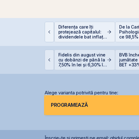
ata Center REIT sau
Diferența care îți
De la Car
EIT-ul în era
protejează capitalul:
Psihologia
nteligenței Artificiale.
dividendele bat inflația
ce 98,5% 
(+5% vs. −6%)
evită inve
bursă
ne United Properties
Fidelis din august vine
BVB înch
bține o hotărâre
cu dobânzi de până la
jumătate
efinitivă favorabilă
7,50% în lei și 6,30% în
BET +33%
entru One Peninsula
euro
capitaliz
Alege varianta potrivită pentru tine:
PROGRAMEAZĂ
Înscrie-te și primești pe email: ghidul comple