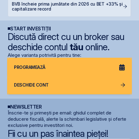
BVB încheie prima jumătate din 2026 cu BET +33% și
N
capitalizare record
C
START INVESTIȚII
Discută direct cu un broker sau
deschide contul
tău
online.
Alege varianta potrivită pentru tine:
PROGRAMEAZĂ
DESCHIDE CONT
NEWSLETTER
Înscrie-te și primești pe email: ghidul complet de
deducere fiscală, alerte la schimbari legislative și oferte
exclusive pentru investitori noi.
Fii cu un pas înaintea pieței!