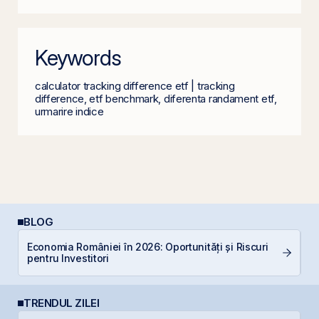
Keywords
calculator tracking difference etf | tracking
difference, etf benchmark, diferenta randament etf,
urmarire indice
BLOG
Economia României în 2026: Oportunități și Riscuri
Di
pentru Investitori
co
TRENDUL ZILEI