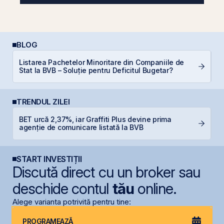
BLOG
Listarea Pachetelor Minoritare din Companiile de
C
Stat la BVB – Soluție pentru Deficitul Bugetar?
in
TRENDUL ZILEI
BET urcă 2,37%, iar Graffiti Plus devine prima
D
agenție de comunicare listată la BVB
s
START INVESTIȚII
Discută direct cu un broker sau
deschide contul
tău
online.
Alege varianta potrivită pentru tine:
PROGRAMEAZĂ