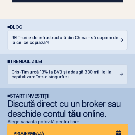
BLOG
REIT-urile de infrastructură din China - să copiem de
P
la cel ce copiază?!
N
TRENDUL ZILEI
Cris-Tim urcă 13% la BVB și adaugă 330 mil. lei la
M
capitalizare într-o singură zi
in
START INVESTIȚII
Discută direct cu un broker sau
deschide contul
tău
online.
Alege varianta potrivită pentru tine:
PROGRAMEAZĂ