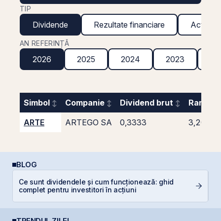
TIP
Dividende
Rezultate financiare
Acțiuni g
AN REFERINȚĂ
2026
2025
2024
2023
20
Simbol
Companie
Dividend brut
Randame
ARTE
ARTEGO SA
0,3333
3,20%
BLOG
Ce sunt dividendele și cum funcționează: ghid
A
complet pentru investitori în acțiuni
T
TRENDUL ZILEI