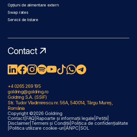
Opțiuni de alimentare extern
Swap rates
Servicii de listare
Contact
+4 0265 269 195
goldring@goldring.ro
Goldring S.A. (SSIF)
Str. Tudor Vladimirescu nr. 56A, 540014, Târgu Mureș,
România
Copyright ©2026 Goldring
Contact
|
FAQ
|
Rapoarte și informații legale
|
Petiții
|
Disclaimer
|
Termeni și Condiții
|
Politica de confidențialitate
|
Politica utilizare cookie-uri
|
ANPC
|
SOL