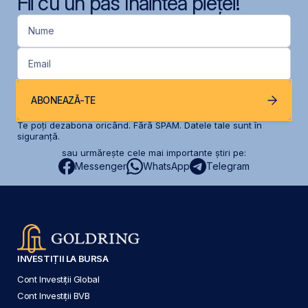
Fii cu un pas înaintea pieței!
Nume
Email
ABONEAZĂ-TE
Te poți dezabona oricând. Fără SPAM. Datele tale sunt în
siguranță.
sau urmărește cele mai importante știri pe:
Messenger
WhatsApp
Telegram
INVESTIȚII LA BURSA
Cont Investiții Global
Cont Investiții BVB