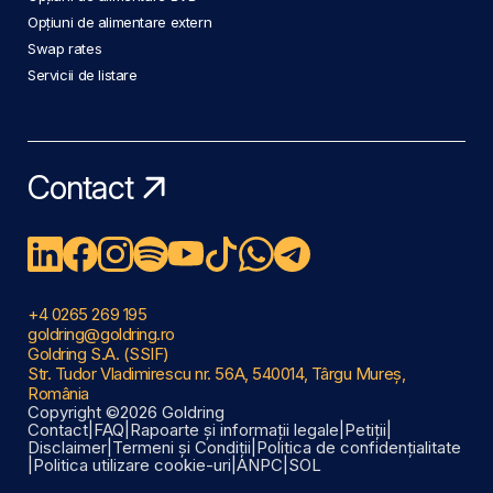
Opțiuni de alimentare extern
Swap rates
Servicii de listare
Contact
+4 0265 269 195
goldring@goldring.ro
Goldring S.A. (SSIF)
Str. Tudor Vladimirescu nr. 56A, 540014, Târgu Mureș,
România
Copyright ©2026 Goldring
Contact
|
FAQ
|
Rapoarte și informații legale
|
Petiții
|
Disclaimer
|
Termeni și Condiții
|
Politica de confidențialitate
|
Politica utilizare cookie-uri
|
ANPC
|
SOL