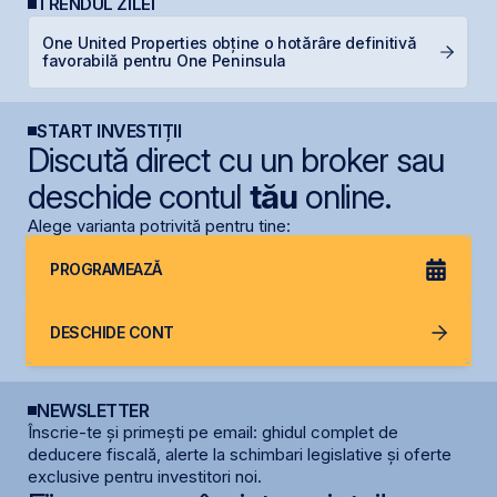
TRENDUL ZILEI
One United Properties obține o hotărâre definitivă
B
favorabilă pentru One Peninsula
p
START INVESTIȚII
Discută direct cu un broker sau
deschide contul
tău
online.
Alege varianta potrivită pentru tine:
PROGRAMEAZĂ
DESCHIDE CONT
NEWSLETTER
Înscrie-te și primești pe email: ghidul complet de
deducere fiscală, alerte la schimbari legislative și oferte
exclusive pentru investitori noi.