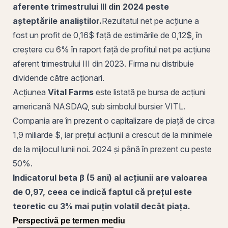
aferente trimestrului III din 2024 peste
așteptările analiștilor.
Rezultatul net pe acțiune a
fost un
profit
de 0,16$ față de estimările de 0,12$, în
creștere cu 6% în raport față de profitul net pe acțiune
aferent trimestrului III din 2023. Firma nu distribuie
dividende către acționari.
Acțiunea
Vital Farms
este listată pe bursa de
acțiuni
americană
NASDAQ
, sub simbolul bursier VITL.
Compania are în prezent o
capitalizare de piață
de circa
1,9 miliarde $, iar prețul acțiunii a crescut de la minimele
de la mijlocul lunii noi. 2024 și până în prezent cu peste
50%.
Indicatorul beta β (5 ani) al acțiunii are valoarea
de 0,97, ceea ce indică faptul că prețul este
teoretic cu 3% mai puțin volatil decât piața.
Perspectivă pe termen mediu