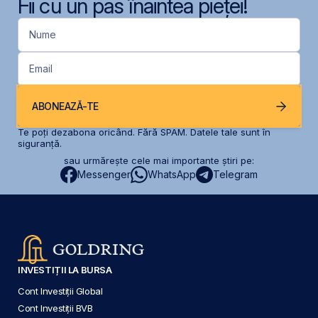
Fii cu un pas înaintea pieței!
Nume
Email
ABONEAZĂ-TE
Te poți dezabona oricând. Fără SPAM. Datele tale sunt în
siguranță.
sau urmărește cele mai importante știri pe:
Messenger
WhatsApp
Telegram
INVESTIȚII LA BURSA
Cont Investiții Global
Cont Investiții BVB