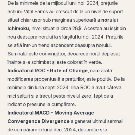
De la minimele de la mijlocul lunii noi. 2024, prețurile
acțiunii Vital Farms au crescut de la un
nivel de suport
situat chiar ușor sub marginea superioară a
norului
Ichimoku,
nivel situat la circa 28$. Acestea au ieșit din
nou deasupra norului la sfârșitul lui noi. 2024. Prețurile
se află într-un
trend ascendent
deasupra norului.
Semnalul este convingător, deoarece norul deplasat
înainte s-a schimbat și este colorat în verde.
Indicatorul
ROC
-
Rate of Change
, care arată
modificarea procentuală a prețurilor, este pozitiv. De la
minimele din
luna
sept. 2024, linia ROC a avut câteva
mici salturi și a trecut peste nivelul zero, fapt ce a
indicat o presiune la cumpărare.
Indicatorul
MACD
– Moving Average
Convergence Divergence
a generat ultimul semnal
de cumpărare în luna dec. 2024, deoarece s-a