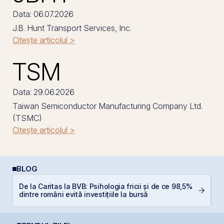
Data: 06.07.2026
J.B. Hunt Transport Services, Inc.
Citește articolul >
TSM
Data: 29.06.2026
Taiwan Semiconductor Manufacturing Company Ltd.
(TSMC)
Citește articolul >
BLOG
P
De la Caritas la BVB: Psihologia fricii și de ce 98,5%
a
dintre români evită investițiile la bursă
c