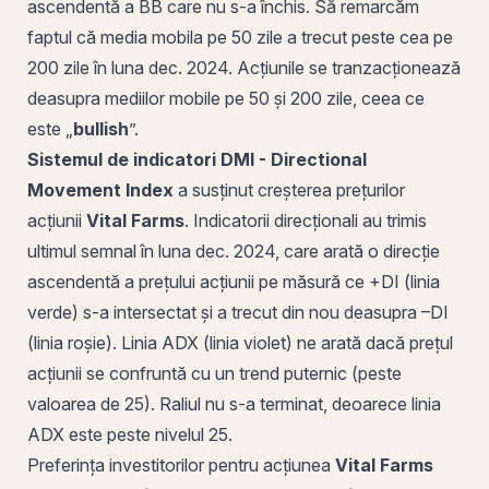
ascendentă a BB care nu s-a închis. Să remarcăm
faptul că media mobila pe 50 zile a trecut peste cea pe
200 zile în luna dec. 2024. Acțiunile se tranzacționează
deasupra mediilor mobile pe 50 și 200 zile, ceea ce
este „
bullish
”.
Sistemul de indicatori
DMI
-
Directional
Movement Index
a susținut creșterea prețurilor
acțiunii
Vital Farms
. Indicatorii direcționali au trimis
ultimul semnal în luna dec. 2024, care arată o direcție
ascendentă a prețului acțiunii pe măsură ce
+DI
(linia
verde) s-a intersectat și a trecut din nou deasupra –DI
(linia roșie). Linia
ADX
(linia violet) ne arată dacă prețul
acțiunii se confruntă cu un trend puternic (peste
valoarea de 25). Raliul nu s-a terminat, deoarece linia
ADX este peste nivelul 25.
Preferința investitorilor pentru acțiunea
Vital Farms