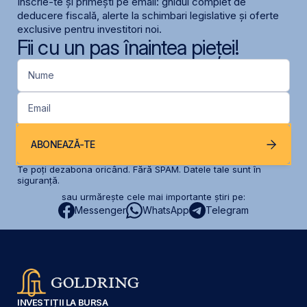
Înscrie-te și primești pe email: ghidul complet de
deducere fiscală, alerte la schimbari legislative și oferte
exclusive pentru investitori noi.
Fii cu un pas înaintea pieței!
Nume
Email
ABONEAZĂ-TE
Te poți dezabona oricând. Fără SPAM. Datele tale sunt în
siguranță.
sau urmărește cele mai importante știri pe:
Messenger
WhatsApp
Telegram
INVESTIȚII LA BURSA