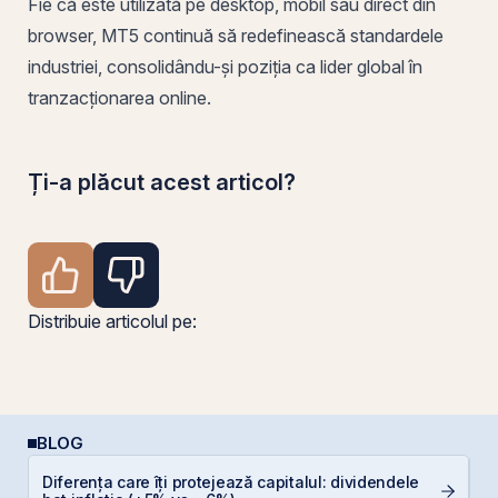
Fie că este utilizată pe desktop, mobil sau direct din
browser, MT5 continuă să redefinească standardele
industriei, consolidându-și poziția ca lider global în
tranzacționarea online.
Ți-a plăcut acest articol?
Distribuie articolul pe:
BLOG
Diferența care îți protejează capitalul: dividendele
RE