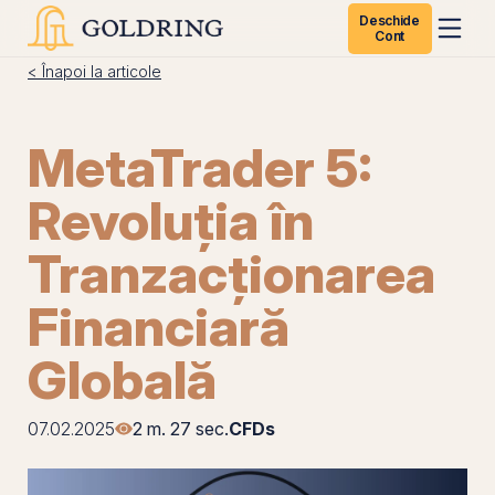
Deschide
Cont
< Înapoi la articole
MetaTrader 5:
Revoluția în
Tranzacționarea
Financiară
Globală
07.02.2025
2 m. 27 sec.
CFDs