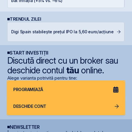
bat inflația (+5% vs. −6%)
TRENDUL ZILEI
B
Digi Spain stabilește prețul IPO la 5,60 euro/acțiune
s
START INVESTIȚII
Discută direct cu un broker sau
deschide contul
tău
online.
Alege varianta potrivită pentru tine:
PROGRAMEAZĂ
DESCHIDE CONT
NEWSLETTER