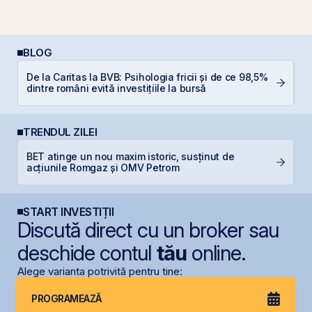
BLOG
De la Caritas la BVB: Psihologia fricii și de ce 98,5%
C
dintre români evită investițiile la bursă
p
TRENDUL ZILEI
B
BET atinge un nou maxim istoric, susținut de
C
acțiunile Romgaz și OMV Petrom
l
START INVESTIȚII
Discută direct cu un broker sau
deschide contul
tău
online.
Alege varianta potrivită pentru tine:
PROGRAMEAZĂ