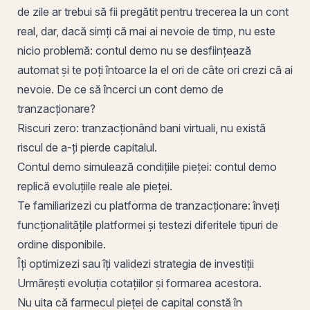
de zile ar trebui să fii pregătit pentru trecerea la un cont
real, dar, dacă simți că mai ai nevoie de timp, nu este
nicio problemă: contul demo nu se desființează
automat și te
poți
întoarce la
el
ori de câte ori crezi că ai
nevoie. De ce să încerci un cont demo de
tranzacționare?
Riscuri zero: tranzacționând bani virtuali, nu există
riscul de a-ți pierde capitalul.
Contul demo simulează condițiile pieței: contul demo
replică evoluțiile reale ale pieței.
Te familiarizezi cu platforma de tranzacționare: înveți
funcționalitățile platformei și testezi diferitele tipuri de
ordine disponibile.
Îți optimizezi sau îți validezi strategia de investiții
Urmărești evoluția cotațiilor și formarea acestora.
Nu uita că farmecul pieței de capital constă în