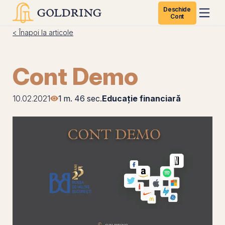
Deschide
Cont
< Înapoi la articole
Cont Demo
10.02.2021
1 m. 46 sec.
Educație financiară