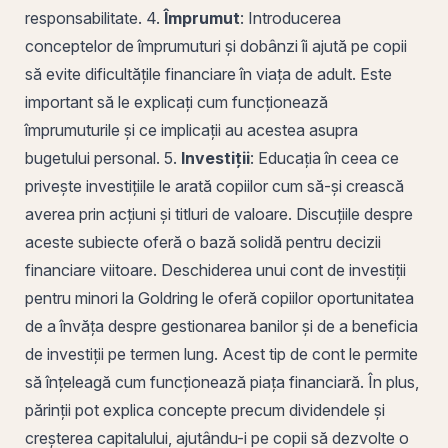
responsabilitate. 4.
Împrumut
: Introducerea
conceptelor de împrumuturi și dobânzi îi ajută pe copii
să evite dificultățile financiare în viața de adult. Este
important să le explicați cum funcționează
împrumuturile și ce implicații au acestea asupra
bugetului personal. 5.
Investiții
: Educația în ceea ce
privește investițiile le arată copiilor cum să-și crească
averea prin
acțiuni
și titluri de valoare. Discuțiile despre
aceste subiecte oferă o bază solidă pentru decizii
financiare viitoare. Deschiderea unui cont de investiții
pentru minori la Goldring le oferă copiilor oportunitatea
de a învăța despre gestionarea banilor și de a beneficia
de investiții pe termen lung. Acest tip de cont le permite
să înțeleagă cum funcționează piața financiară. În plus,
părinții pot explica concepte precum dividendele și
creșterea capitalului, ajutându-i pe copii să dezvolte o