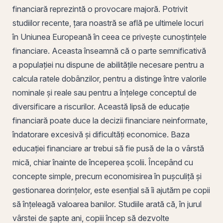
financiară reprezintă o provocare majoră. Potrivit
studiilor recente, țara noastră se află
pe
ultimele locuri
în Uniunea Europeană în ceea ce privește cunoștințele
financiare. Aceasta înseamnă că o parte semnificativă
a populației nu dispune de abilitățile necesare pentru a
calcula ratele dobânzilor, pentru a distinge între valorile
nominale și reale sau pentru a înțelege conceptul de
diversificare a riscurilor. Această lipsă de educație
financiară poate duce la decizii financiare neinformate,
îndatorare excesivă și dificultăți economice. Baza
educației financiare ar trebui să fie pusă de la o vârstă
mică
, chiar înainte de începerea școlii. Începând cu
concepte simple, precum economisirea în pușculiță și
gestionarea dorințelor, este esențial să îi ajutăm pe copii
să înțeleagă valoarea banilor. Studiile arată că, în jurul
vârstei de șapte ani, copiii încep să dezvolte