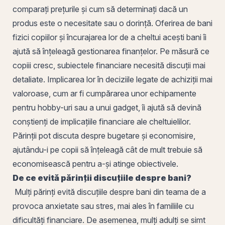
comparați prețurile și cum să determinați dacă un
produs este o necesitate sau o dorință. Oferirea de bani
fizici copiilor și încurajarea lor de a cheltui acești bani îi
ajută să înțeleagă gestionarea finanțelor. Pe măsură ce
copiii cresc, subiectele financiare necesită discuții mai
detaliate. Implicarea lor în deciziile legate de achiziții mai
valoroase, cum ar fi cumpărarea unor echipamente
pentru hobby-uri sau a unui gadget, îi ajută să devină
conștienți de implicațiile financiare ale cheltuielilor.
Părinții pot discuta despre bugetare și economisire,
ajutându-i pe copii să înțeleagă cât de mult trebuie să
economisească pentru a-și atinge obiectivele.
De ce evită părinții discuțiile despre bani?
Mulți părinți evită discuțiile despre bani din teama de a
provoca anxietate sau stres, mai ales în familiile cu
dificultăți financiare. De asemenea, mulți adulți se simt