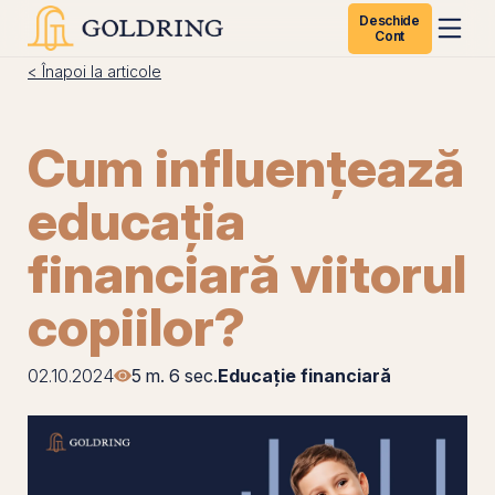
Deschide
Cont
< Înapoi la articole
Cum influențează
educația
financiară viitorul
copiilor?
02.10.2024
5 m. 6 sec.
Educație financiară