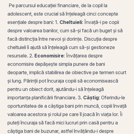
Pe parcursul educației financiare, de la copil la
adolescent, este crucial să înțeleagă cinci concepte
esențiale despre bani: 1.
Cheltuieli
: Învață-i pe copii
despre valoarea banilor, cum să-și facă un buget și să
facă distincția între nevoi și dorințe. Discuția despre
cheltuieli îi ajută să înțeleagă cum să-și gestioneze
resursele. 2.
Economisire
: Învățarea despre
economisire depășește simpla punere de bani
deoparte, implică stabilirea de obiective pe termen scurt
și lung. Părinții pot încuraja copiii să economisească
pentru un obiect dorit, ajutându-i să înțeleagă
importanța planificării financiare. 3.
Câștig
: Oferindu-le
oportunitatea de a câștiga bani prin muncă, copiii învață
valoarea acestora și rolul pe care îl joacă în viața lor. Îi
puteți încuraja să facă mici lucruri prin casă pentru a
câștiga bani de buzunar, astfel învățându-i despre