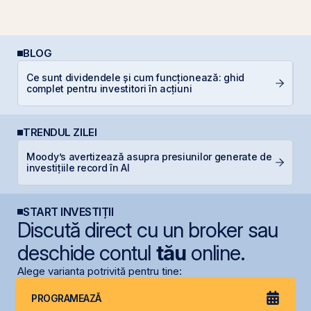
BLOG
Ce sunt dividendele și cum funcționează: ghid
C
complet pentru investitori în acțiuni
in
TRENDUL ZILEI
Moody’s avertizează asupra presiunilor generate de
S
investițiile record în AI
pe
START INVESTIȚII
Discută direct cu un broker sau
deschide contul
tău
online.
Alege varianta potrivită pentru tine:
PROGRAMEAZĂ