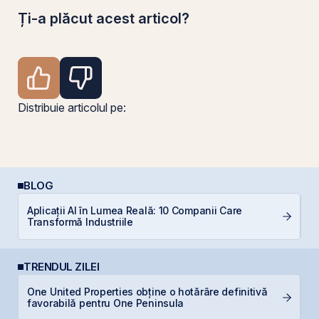
Ți-a plăcut acest articol?
Distribuie articolul pe:
BLOG
Aplicații AI în Lumea Reală: 10 Companii Care
In
Transformă Industriile
TRENDUL ZILEI
One United Properties obține o hotărâre definitivă
F
favorabilă pentru One Peninsula
în