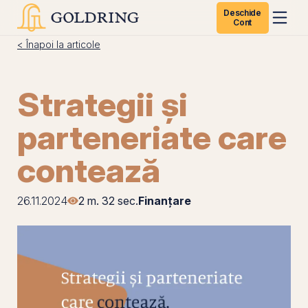
Deschide
Cont
< Înapoi la articole
Strategii și
parteneriate care
contează
26.11.2024
2 m. 32 sec.
Finanțare