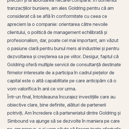
tranzacțiilor bursiere, am ales Goldring pentru că am
considerat că se află în conformitate cu ceea ce
apreciem la o companie: orientarea către nevoile
clientului, o politică de management echilibrată și
profesionalism, dar, poate cel mai important, am văzut
o pasiune clară pentru bunul mers al industriei și pentru
dezvoltarea și creșterea sa pe viitor. Desigur, faptul că
Goldring oferă multiple servicii de consultanță destinate
firmelor interesate de a participa în cadrul piețelor de
capital este o altă capabilitate pe care anticipăm că o
vom valorifica în anii ce vor urma.
Într-un final, întotdeauna încurajez investițiile care au
obiective clare, bine definite, alături de partenerii
potriviți. Am încredere că parteneriatul dintre Goldring și
Simbound va ajunge să se dezvolte în maniera pe care
ne-am propus-o și vom căuta să facem toate eforturile