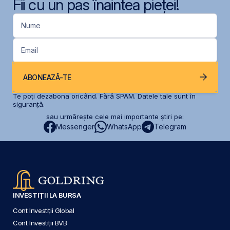
Fii cu un pas înaintea pieței!
Nume
Email
ABONEAZĂ-TE
Te poți dezabona oricând. Fără SPAM. Datele tale sunt în
siguranță.
sau urmărește cele mai importante știri pe:
Messenger
WhatsApp
Telegram
INVESTIȚII LA BURSA
Cont Investiții Global
Cont Investiții BVB