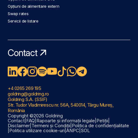
Opțiuni de alimentare extern
Swap rates
Servicii de listare
Contact
+4 0265 269 195
goldring@goldring.ro
Goldring S.A. (SSIF)
Str. Tudor Vladimirescu nr. 56A, 540014, Târgu Mureș,
România
Copyright ©2026 Goldring
Contact
|
FAQ
|
Rapoarte și informații legale
|
Petiții
|
Disclaimer
|
Termeni și Condiții
|
Politica de confidențialitate
|
Politica utilizare cookie-uri
|
ANPC
|
SOL