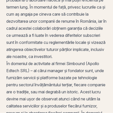
termen lung. În momentul de față, privesc lucrurile ca și
cum aș angaja pe cineva care să contribuie la
dezvoltarea unor companii de renume în România, iar în
cadrul acestei colaborări obținem garanția că deciziile
ce urmează a fi luate în vederea diferitelor subscrieri
sunt în conformitate cu reglementările locale și vizează
atingerea obiectivelor tuturor părților implicate, inclusiv
ale noastre, ca investitori.
În domeniul de activitate al firmei
Simbound
(Apollo
Edtech SRL) – al cărui manager și fondator sunt, unde
furnizăm servicii și platforme bazate pe tehnologie
pentru sectorul învățământului terțiar, fiecare companie
are o tradiție, sau mai degrabă un istoric. Acest lucru
devine mai ușor de observat atunci când ne uităm la
calitatea serviciilor și a produselor fiecărui furnizor,
precum și la abordarea fiecărei companii. În domeniul