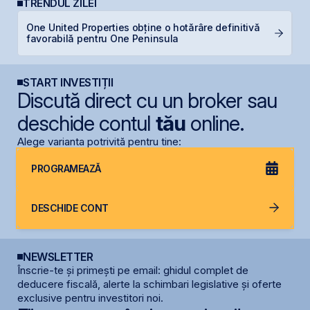
TRENDUL ZILEI
One United Properties obține o hotărâre definitivă
B
favorabilă pentru One Peninsula
a
START INVESTIȚII
Discută direct cu un broker sau
deschide contul
tău
online.
Alege varianta potrivită pentru tine:
PROGRAMEAZĂ
DESCHIDE CONT
NEWSLETTER
Înscrie-te și primești pe email: ghidul complet de
deducere fiscală, alerte la schimbari legislative și oferte
exclusive pentru investitori noi.