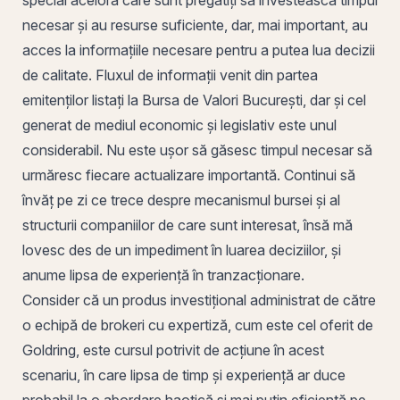
necesar și au resurse suficiente, dar, mai important, au
acces la informațiile necesare pentru a putea lua decizii
de calitate. Fluxul de informații venit din partea
emitenților listați la
Bursa de Valori București
, dar și cel
generat de mediul economic și legislativ este unul
considerabil. Nu este ușor să găsesc timpul necesar să
urmăresc fiecare actualizare importantă. Continui să
învăț
pe
zi ce trece despre mecanismul bursei și al
structurii companiilor de care sunt interesat, însă mă
lovesc des de un impediment în luarea deciziilor, și
anume lipsa de experiență în tranzacționare.
Consider că un produs investițional administrat de către
o echipă de brokeri cu expertiză, cum este cel oferit de
Goldring, este cursul potrivit de acțiune în acest
scenariu, în care lipsa de timp și experiență ar duce
probabil la o abordare haotică și mai puțin eficientă pe