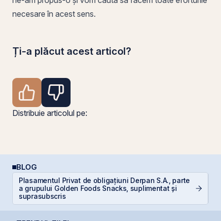
necesare în acest sens.
Ți-a plăcut acest articol?
Distribuie articolul pe:
BLOG
Plasamentul Privat de obligațiuni Derpan S.A., parte
D
a grupului Golden Foods Snacks, suplimentat și
Ar
suprasubscris