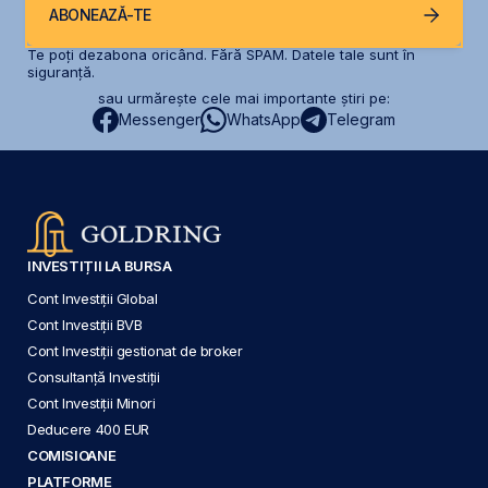
ABONEAZĂ-TE
Te poți dezabona oricând. Fără SPAM. Datele tale sunt în
siguranță.
sau urmărește cele mai importante știri pe:
Messenger
WhatsApp
Telegram
INVESTIȚII LA BURSA
Cont Investiții Global
Cont Investiții BVB
Cont Investiții gestionat de broker
Consultanță Investiții
Cont Investiții Minori
Deducere 400 EUR
COMISIOANE
PLATFORME