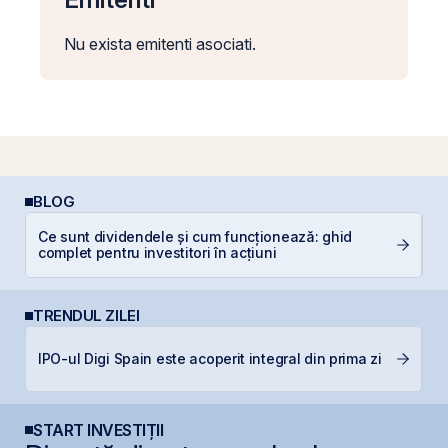
Nu exista emitenti asociati.
BLOG
Ce sunt dividendele și cum funcționează: ghid
I
complet pentru investitori în acțiuni
TRENDUL ZILEI
B
IPO-ul Digi Spain este acoperit integral din prima zi
s
START INVESTIȚII