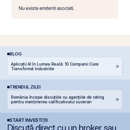
Nu exista emitenti asociati.
BLOG
Aplicații AI în Lumea Reală: 10 Companii Care
R
Transformă Industriile
l
TRENDUL ZILEI
România începe discuțiile cu agențiile de rating
G
pentru menținerea calificativului suveran
START INVESTIȚII
Discută direct cu un broker sau