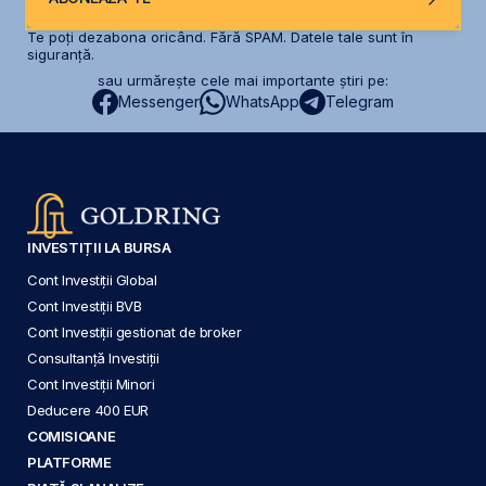
Te poți dezabona oricând. Fără SPAM. Datele tale sunt în
siguranță.
sau urmărește cele mai importante știri pe:
Messenger
WhatsApp
Telegram
INVESTIȚII LA BURSA
Cont Investiții Global
Cont Investiții BVB
Cont Investiții gestionat de broker
Consultanță Investiții
Cont Investiții Minori
Deducere 400 EUR
COMISIOANE
PLATFORME