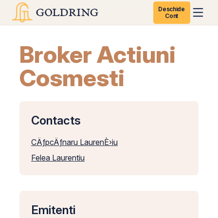
Deschide
Cont
Broker Actiuni
Cosmesti
Contacts
CÄƒpcÄƒnaru LaurenÈ›iu
Felea Laurentiu
Emitenti