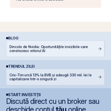
BLOG
Dincolo de Nvidia: Oportunitățile invizibile care
C
construiesc viitorul AI
TRENDUL ZILEI
Cris-Tim urcă 13% la BVB și adaugă 330 mil. lei la
B
capitalizare într-o singură zi
l
START INVESTIȚII
Discută direct cu un broker sau
deschide contul
tău
online.