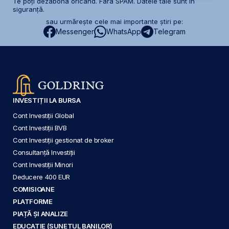
Te poți dezabona oricând. Fără SPAM. Datele tale sunt în
siguranță.
sau urmărește cele mai importante știri pe:
Messenger
WhatsApp
Telegram
INVESTIȚII LA BURSA
Cont Investiții Global
Cont Investiții BVB
Cont Investiții gestionat de broker
Consultanță Investiții
Cont Investiții Minori
Deducere 400 EUR
COMISIOANE
PLATFORME
PIAȚĂ ȘI ANALIZE
EDUCAȚIE (SUNETUL BANILOR)