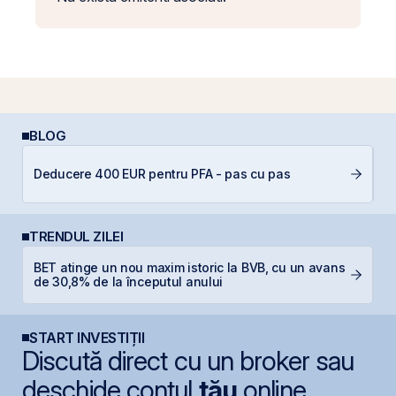
BLOG
A
Deducere 400 EUR pentru PFA - pas cu pas
T
TRENDUL ZILEI
BET atinge un nou maxim istoric la BVB, cu un avans
B
de 30,8% de la începutul anului
d
START INVESTIȚII
Discută direct cu un broker sau
deschide contul
tău
online.