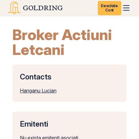
Deschide
Cont
Broker Actiuni
Letcani
Contacts
Hanganu Lucian
Emitenti
Nu exista emitenti asociati.