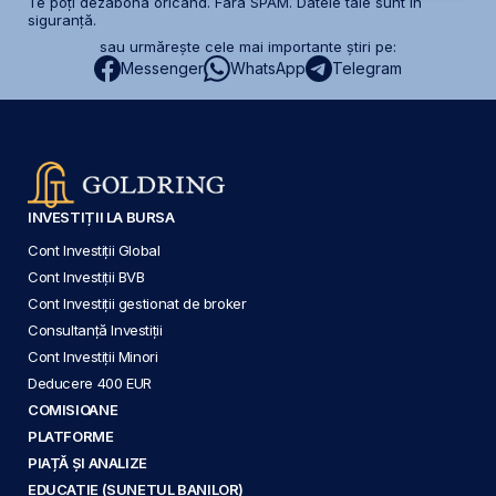
Te poți dezabona oricând. Fără SPAM. Datele tale sunt în
siguranță.
sau urmărește cele mai importante știri pe:
Messenger
WhatsApp
Telegram
INVESTIȚII LA BURSA
Cont Investiții Global
Cont Investiții BVB
Cont Investiții gestionat de broker
Consultanță Investiții
Cont Investiții Minori
Deducere 400 EUR
COMISIOANE
PLATFORME
PIAȚĂ ȘI ANALIZE
EDUCAȚIE (SUNETUL BANILOR)