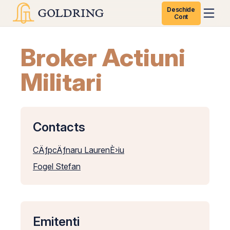
Deschide
Cont
Broker Actiuni
Militari
Contacts
CÄƒpcÄƒnaru LaurenÈ›iu
Fogel Stefan
Emitenti