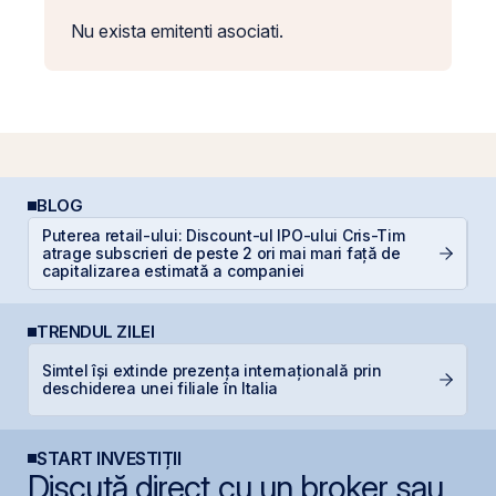
Nu exista emitenti asociati.
BLOG
Puterea retail-ului: Discount-ul IPO-ului Cris-Tim
Di
atrage subscrieri de peste 2 ori mai mari față de
co
capitalizarea estimată a companiei
TRENDUL ZILEI
Simtel își extinde prezența internațională prin
B
deschiderea unei filiale în Italia
d
START INVESTIȚII
Discută direct cu un broker sau