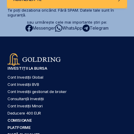
Te poți dezabona oricând. Fără SPAM. Datele tale sunt în
siguranță.
sau urmărește cele mai importante știri pe:
Messenger
WhatsApp
Telegram
INVESTIȚII LA BURSA
Cont Investiții Global
Cont Investiții BVB
Cont Investiții gestionat de broker
Consultanță Investiții
Cont Investiții Minori
Deducere 400 EUR
COMISIOANE
PLATFORME