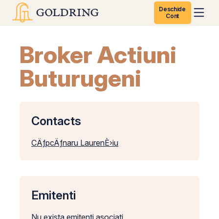
Deschide
Cont
Broker Actiuni
Buturugeni
Contacts
CÄƒpcÄƒnaru LaurenÈ›iu
Emitenti
Nu exista emitenti asociati.