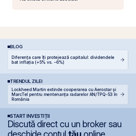
BLOG
Diferența care îți protejează capitalul: dividendele
In
bat inflația (+5% vs. −6%)
TRENDUL ZILEI
Lockheed Martin extinde cooperarea cu Aerostar și
N
MarcTel pentru mentenanța radarelor AN/TPQ-53 în
C
România
START INVESTIȚII
Discută direct cu un broker sau
deschide contul
tău
online.