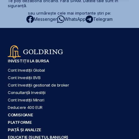
Te poți dezabona oricând. Fără SPAM. Datele tale sunt în
siguranță.
sau urmărește cele mai importante știri pe:
Messenger
WhatsApp
Telegram
INVESTIȚII LA BURSA
Cont Investiții Global
Cont Investiții BVB
Cont Investiții gestionat de broker
Consultanță Investiții
Cont Investiții Minori
Deducere 400 EUR
COMISIOANE
PLATFORME
PIAȚĂ ȘI ANALIZE
EDUCAȚIE (SUNETUL BANILOR)