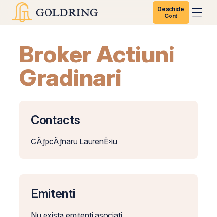
Deschide
Cont
Broker Actiuni
Gradinari
Contacts
CÄƒpcÄƒnaru LaurenÈ›iu
Emitenti
Nu exista emitenti asociati.