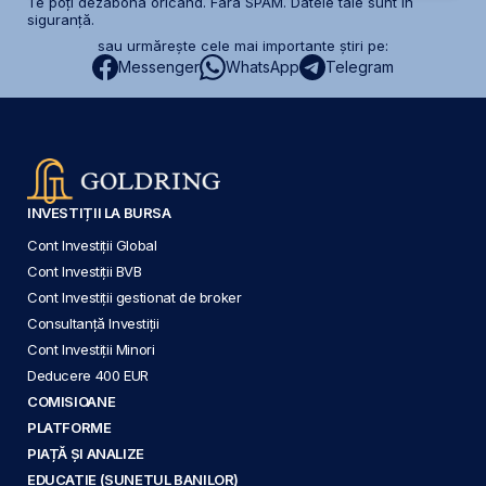
Te poți dezabona oricând. Fără SPAM. Datele tale sunt în
siguranță.
sau urmărește cele mai importante știri pe:
Messenger
WhatsApp
Telegram
INVESTIȚII LA BURSA
Cont Investiții Global
Cont Investiții BVB
Cont Investiții gestionat de broker
Consultanță Investiții
Cont Investiții Minori
Deducere 400 EUR
COMISIOANE
PLATFORME
PIAȚĂ ȘI ANALIZE
EDUCAȚIE (SUNETUL BANILOR)