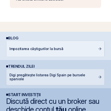
BLOG
Ș
Impozitarea câștigurilor la bursă
B
TRENDUL ZILEI
Digi pregătește listarea Digi Spain pe bursele
B
spaniole
l
START INVESTIȚII
Discută direct cu un broker sau
deschide contul
tău
online.