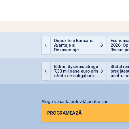
educere 400 EUR
Depozitele Bancare:
Economia
entru PFA - pas cu
Avantaje și
2026: Opo
as
Dezavantaje
Riscuri p
Investitor
idelis revine în iulie
Bittnet Systems atrage
Statul r
u dobânzi de până la
7,33 milioane euro prin
pregăteșt
,55% pentru lei și
oferta de obligațiuni
pentru ac
,20% pentru euro
BNET31E
gazelor 
Alege varianta potrivită pentru tine:
PROGRAMEAZĂ