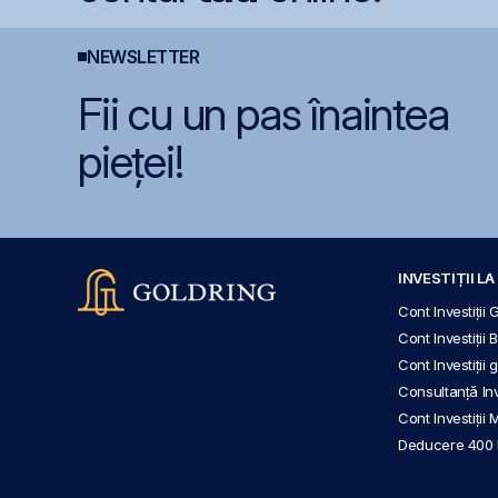
NEWSLETTER
Fii cu un pas înaintea
pieței!
INVESTIȚII L
Cont Investiții 
Cont Investiții 
Cont Investiții
Consultanță Inve
Cont Investiții 
Deducere 400