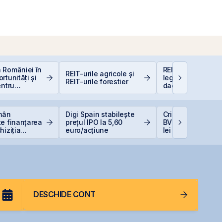
 României în
REIT-urile hotelie
REIT-urile agricole și
rtunități și
legislație să fie, 
REIT-urile forestier
entru
dacă proiecte bu
i
sunt și banii se 
omân
Digi Spain stabilește
Cris-Tim urcă 13%
e finanțarea
prețul IPO la 5,60
BVB și adaugă 33
hiziția
euro/acțiune
lei la capitalizare
Neptun Deep
singură zi
DESCHIDE CONT