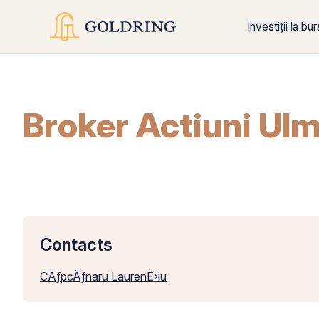
Investiții la bu
Broker Actiuni Ulm
Contacts
CÄƒpcÄƒnaru LaurenÈ›iu