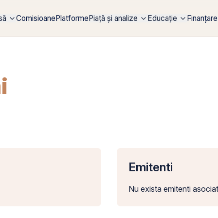
rsă
Comisioane
Platforme
Piață și analize
Educație
Finanțare
i
Emitenti
Nu exista emitenti asociat