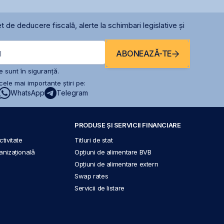
t de deducere fiscală, alerte la schimbari legislative și
ABONEAZĂ-TE
l
 sunt în siguranță.
ele mai importante știri pe:
WhatsApp
Telegram
PRODUSE ȘI SERVICII FINANCIARE
tivitate
Titluri de stat
anizațională
Opțiuni de alimentare BVB
Opțiuni de alimentare extern
Swap rates
Servicii de listare