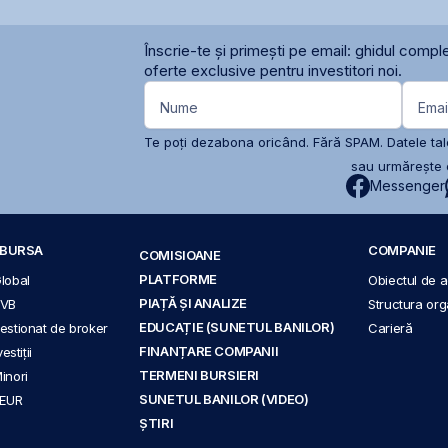
Înscrie-te și primești pe email: ghidul comple
oferte exclusive pentru investitori noi.
Nume
Emai
Te poți dezabona oricând. Fără SPAM. Datele tale
sau urmărește c
Messenger
A BURSA
COMPANIE
COMISIOANE
PLATFORME
Global
Obiectul de ac
PIAȚĂ ȘI ANALIZE
BVB
Structura org
EDUCAȚIE (SUNETUL BANILOR)
 gestionat de broker
Carieră
FINANȚARE COMPANII
stiții
TERMENI BURSIERI
Minori
SUNETUL BANILOR (VIDEO)
 EUR
ȘTIRI