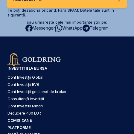
Te poți dezabona oricând. Fără SPAM. Datele tale sunt în
siguranță.
sau urmărește cele mai importante știri pe:
Messenger
WhatsApp
Telegram
INVESTIȚII LA BURSA
Cont Investiții Global
Cont Investiții BVB
Cont Investiții gestionat de broker
Consultanță Investiții
Cont Investiții Minori
Deducere 400 EUR
COMISIOANE
PLATFORME