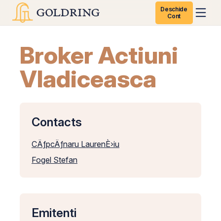
Deschide
Cont
Broker Actiuni
Vladiceasca
Contacts
CÄƒpcÄƒnaru LaurenÈ›iu
Fogel Stefan
Emitenti