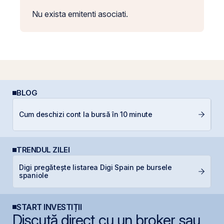
Nu exista emitenti asociati.
BLOG
R
Cum deschizi cont la bursă în 10 minute
l
TRENDUL ZILEI
Digi pregătește listarea Digi Spain pe bursele
O
spaniole
f
START INVESTIȚII
Discută direct cu un broker sau