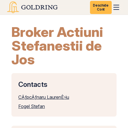
Deschide
Cont
Broker Actiuni
Stefanestii de
Jos
Contacts
CÄƒpcÄƒnaru LaurenÈ›iu
Fogel Stefan