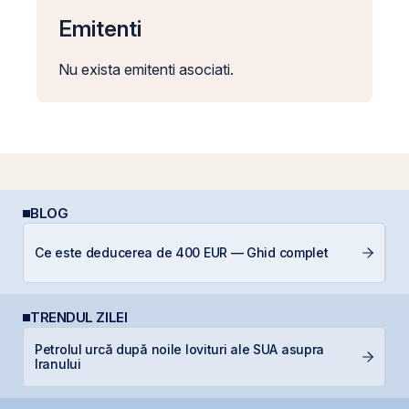
Emitenti
Nu exista emitenti asociati.
BLOG
A
Ce este deducerea de 400 EUR — Ghid complet
T
TRENDUL ZILEI
Petrolul urcă după noile lovituri ale SUA asupra
P
Iranului
d