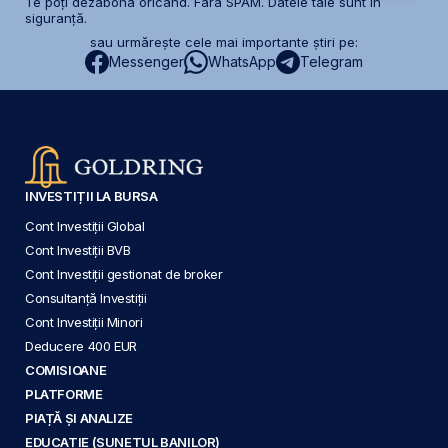
Te poți dezabona oricând. Fără SPAM. Datele tale sunt în
siguranță.
sau urmărește cele mai importante știri pe:
Messenger
WhatsApp
Telegram
INVESTIȚII LA BURSA
Cont Investiții Global
Cont Investiții BVB
Cont Investiții gestionat de broker
Consultanță Investiții
Cont Investiții Minori
Deducere 400 EUR
COMISIOANE
PLATFORME
PIAȚĂ ȘI ANALIZE
EDUCAȚIE (SUNETUL BANILOR)