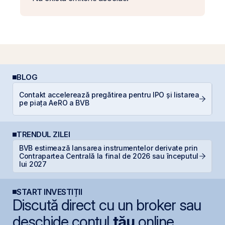
BLOG
Contakt accelerează pregătirea pentru IPO și listarea
P
pe piața AeRO a BVB
N
TRENDUL ZILEI
BVB estimează lansarea instrumentelor derivate prin
B
Contrapartea Centrală la final de 2026 sau începutul
l
lui 2027
START INVESTIȚII
Discută direct cu un broker sau
deschide contul
tău
online.