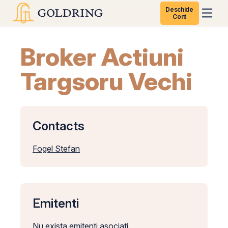
Deschide
Cont
Broker Actiuni
Targsoru Vechi
Contacts
Fogel Stefan
Emitenti
Nu exista emitenti asociati.