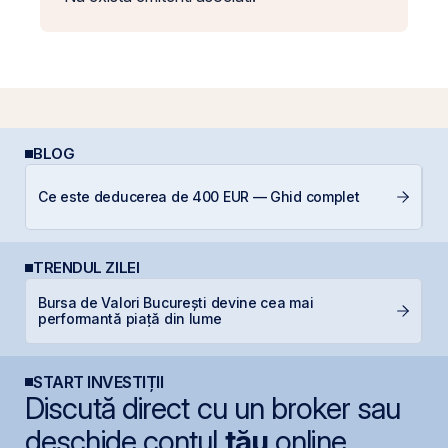
BLOG
Ce este deducerea de 400 EUR — Ghid complet
In
TRENDUL ZILEI
Bursa de Valori București devine cea mai
D
performantă piață din lume
START INVESTIȚII
Discută direct cu un broker sau
deschide contul
tău
online.