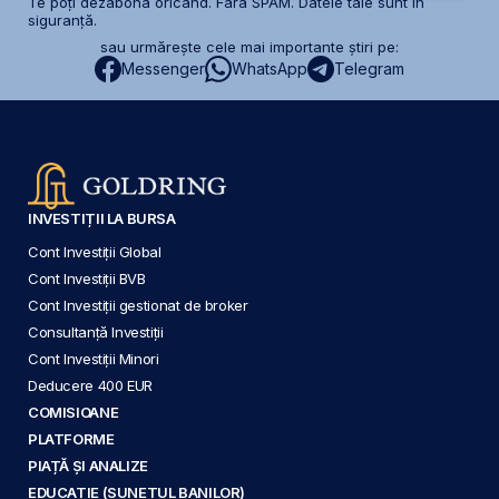
Te poți dezabona oricând. Fără SPAM. Datele tale sunt în
siguranță.
sau urmărește cele mai importante știri pe:
Messenger
WhatsApp
Telegram
INVESTIȚII LA BURSA
Cont Investiții Global
Cont Investiții BVB
Cont Investiții gestionat de broker
Consultanță Investiții
Cont Investiții Minori
Deducere 400 EUR
COMISIOANE
PLATFORME
PIAȚĂ ȘI ANALIZE
EDUCAȚIE (SUNETUL BANILOR)