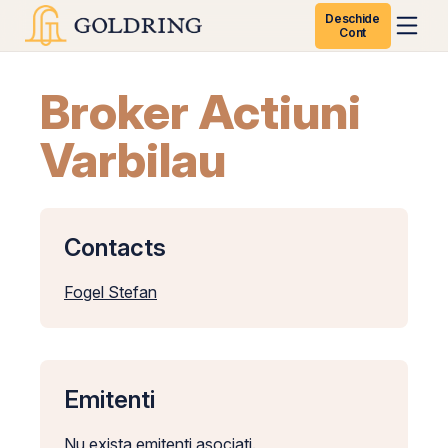
Deschide
Cont
Broker Actiuni
Varbilau
Contacts
Fogel Stefan
Emitenti
Nu exista emitenti asociati.