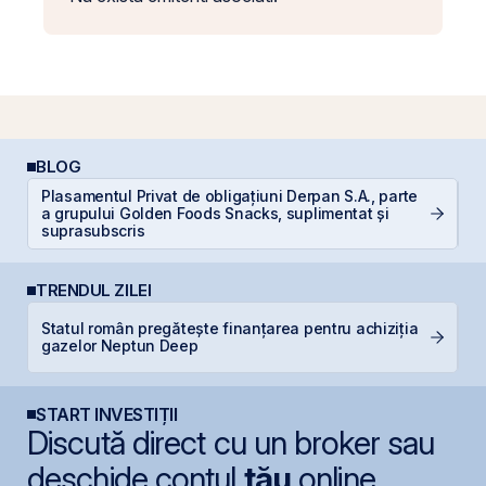
BLOG
Plasamentul Privat de obligațiuni Derpan S.A., parte
R
a grupului Golden Foods Snacks, suplimentat și
d
suprasubscris
p
TRENDUL ZILEI
Statul român pregătește finanțarea pentru achiziția
O
gazelor Neptun Deep
f
START INVESTIȚII
Discută direct cu un broker sau
deschide contul
tău
online.