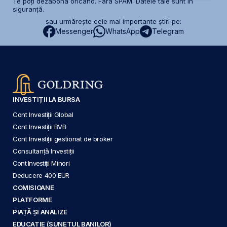
Te poți dezabona oricând. Fără SPAM. Datele tale sunt în
siguranță.
sau urmărește cele mai importante știri pe:
Messenger
WhatsApp
Telegram
INVESTIȚII LA BURSA
Cont Investiții Global
Cont Investiții BVB
Cont Investiții gestionat de broker
Consultanță Investiții
Cont Investiții Minori
Deducere 400 EUR
COMISIOANE
PLATFORME
PIAȚĂ ȘI ANALIZE
EDUCAȚIE (SUNETUL BANILOR)