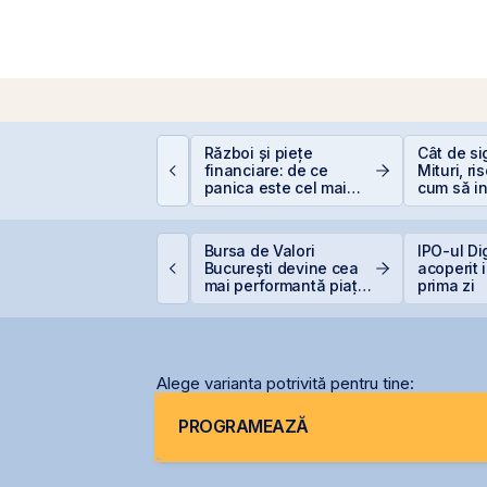
ontakt accelerează
Război și piețe
Cât de si
regătirea pentru IPO
financiare: de ce
Mituri, ri
i listarea pe piața
panica este cel mai
cum să in
eRO a BVB
scump sfat
inteligen
roducția centralei de
Bursa de Valori
IPO-ul Di
a Cernavodă, oprită
București devine cea
acoperit 
ntegral din cauza
mai performantă piață
prima zi
ecetei
din lume
Alege varianta potrivită pentru tine:
PROGRAMEAZĂ