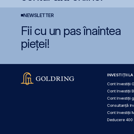
NEWSLETTER
Fii cu un pas înaintea
pieței!
INVESTIȚII L
Cont Investiții 
Cont Investiții 
Cont Investiții
Consultanță Inve
Cont Investiții 
Deducere 400