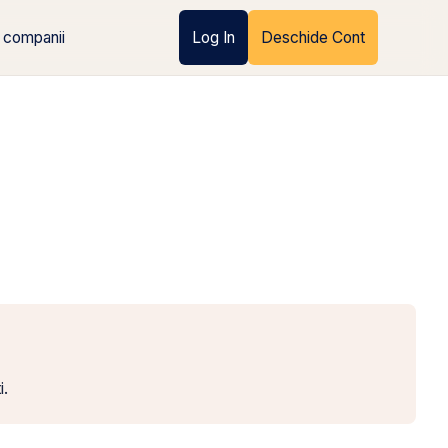
 companii
Log In
Deschide Cont
i.