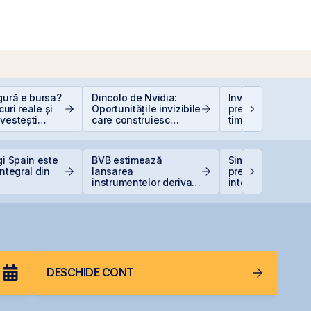
gură e bursa?
Dincolo de Nvidia:
Investiții la 50+ a
scuri reale și
Oportunitățile invizibile
prea târziu sau ab
vestești
care construiesc
timp?
t
viitorul AI
gi Spain este
BVB estimează
Simtel își extinde
integral din
lansarea
prezența
instrumentelor derivate
internațională pri
prin Contrapartea
deschiderea unei
Centrală la final de
filiale în Italia
2026 sau începutul lui
2027
DESCHIDE CONT