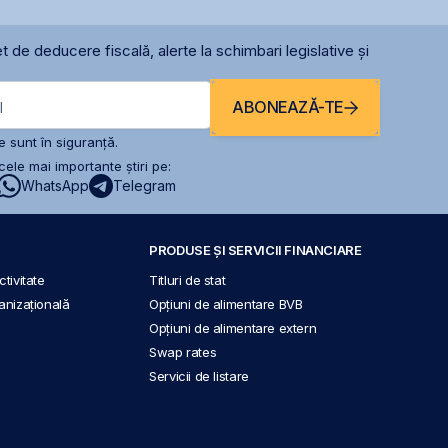
t de deducere fiscală, alerte la schimbari legislative și
ABONEAZĂ-TE
l
 sunt în siguranță.
ele mai importante știri pe:
WhatsApp
Telegram
PRODUSE ȘI SERVICII FINANCIARE
tivitate
Titluri de stat
anizațională
Opțiuni de alimentare BVB
Opțiuni de alimentare extern
Swap rates
Servicii de listare