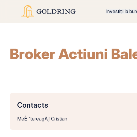
Investiții la bu
Broker Actiuni Bal
Contacts
MeÈ™tereagÄƒ Cristian