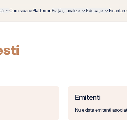
rsă
Comisioane
Platforme
Piață și analize
Educație
Finanțare
esti
Emitenti
Nu exista emitenti asociat