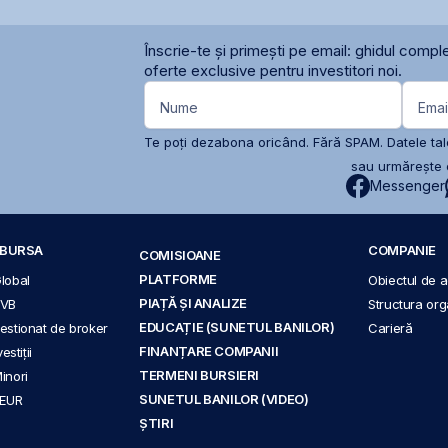
Înscrie-te și primești pe email: ghidul comple
oferte exclusive pentru investitori noi.
Nume
Emai
Te poți dezabona oricând. Fără SPAM. Datele tale
sau urmărește c
Messenger
A BURSA
COMPANIE
COMISIOANE
PLATFORME
Global
Obiectul de ac
PIAȚĂ ȘI ANALIZE
BVB
Structura org
EDUCAȚIE (SUNETUL BANILOR)
 gestionat de broker
Carieră
FINANȚARE COMPANII
stiții
TERMENI BURSIERI
Minori
SUNETUL BANILOR (VIDEO)
 EUR
ȘTIRI