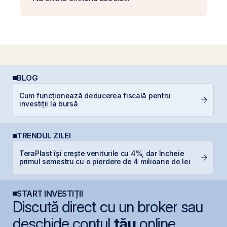
BLOG
Cum funcționează deducerea fiscală pentru
R
investiții la bursă
l
TRENDUL ZILEI
B
TeraPlast își crește veniturile cu 4%, dar încheie
C
primul semestru cu o pierdere de 4 milioane de lei
l
START INVESTIȚII
Discută direct cu un broker sau
deschide contul
tău
online.