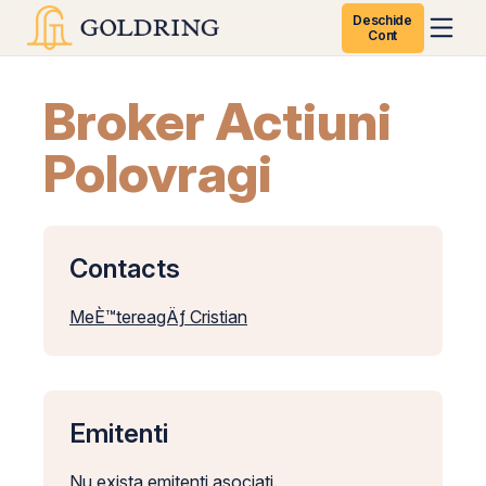
Deschide
Cont
Broker Actiuni
Polovragi
Contacts
MeÈ™tereagÄƒ Cristian
Emitenti
Nu exista emitenti asociati.