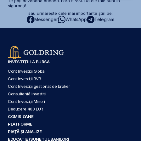
Te poți dezabona oricând. Fără SPAM. Datele tale sunt în
siguranță.
sau urmărește cele mai importante știri pe:
Messenger
WhatsApp
Telegram
INVESTIȚII LA BURSA
Cont Investiții Global
Cont Investiții BVB
Cont Investiții gestionat de broker
Consultanță Investiții
Cont Investiții Minori
Deducere 400 EUR
COMISIOANE
PLATFORME
PIAȚĂ ȘI ANALIZE
EDUCAȚIE (SUNETUL BANILOR)