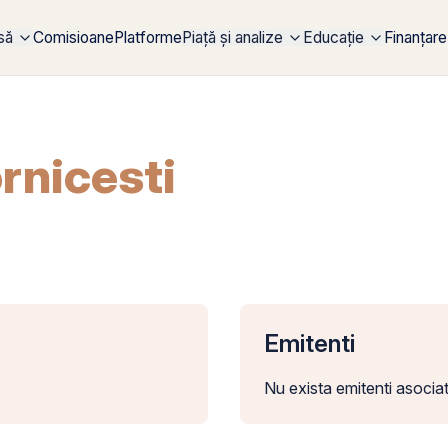
rsă
Comisioane
Platforme
Piață și analize
Educație
Finanțare
rnicesti
Emitenti
Nu exista emitenti asociat