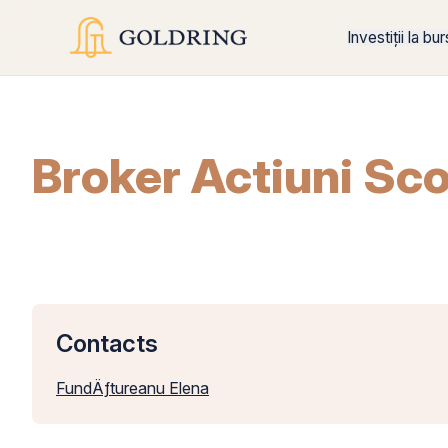
Investiții la bu
Broker Actiuni Sco
Contacts
FundÄƒtureanu Elena