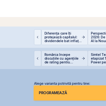
Diferența care îți
Perspect
mpozitarea
protejează capitalul:
2026: De
âștigurilor la bursă
dividendele bat inflația
AI la No
(+5% vs. −6%)
Economi
ursa de Valori
România începe
Simtel T
ucurești devine cea
discuțiile cu agențiile
etapizat
ai performantă piață
de rating pentru
Power pen
in lume
menținerea
lei și își
calificativului suveran
participa
Alege varianta potrivită pentru tine:
PROGRAMEAZĂ