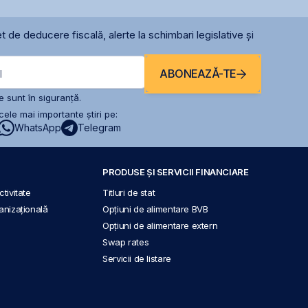
t de deducere fiscală, alerte la schimbari legislative și
ABONEAZĂ-TE
l
 sunt în siguranță.
ele mai importante știri pe:
WhatsApp
Telegram
PRODUSE ȘI SERVICII FINANCIARE
tivitate
Titluri de stat
anizațională
Opțiuni de alimentare BVB
Opțiuni de alimentare extern
Swap rates
Servicii de listare