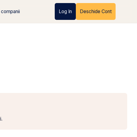
 companii
Log In
Deschide Cont
i.