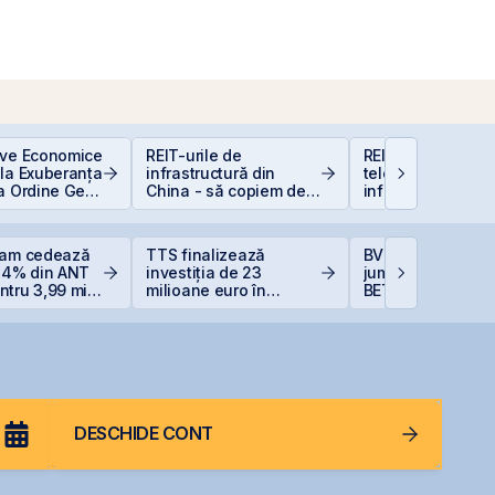
ive Economice
REIT-urile de
REIT-urile de
 la Exuberanța
infrastructură din
telecomunicații - 
ua Ordine Geo-
China - să copiem de
infrastructurii dig
că
la cel ce copiază?!
eam cedează
TTS finalizează
BVB încheie prim
 14% din ANT
investiția de 23
jumătate din 202
tru 3,99 mil.
milioane euro în
BET +33% și
 reduce
terminalul Canopus
capitalizare reco
ția la 37%
Constanța
DESCHIDE CONT