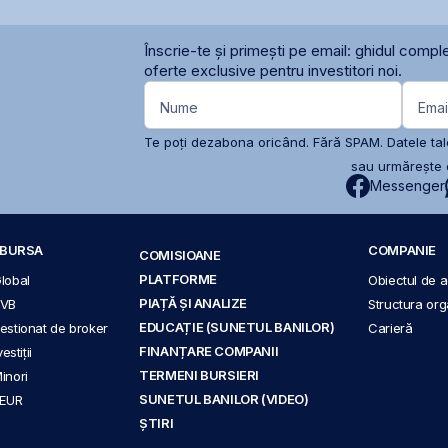
Înscrie-te și primești pe email: ghidul comple
oferte exclusive pentru investitori noi.
Nume
Emai
Te poți dezabona oricând. Fără SPAM. Datele tale
sau urmărește c
Messenger
A BURSA
COMPANIE
COMISIOANE
PLATFORME
Global
Obiectul de ac
PIAȚĂ ȘI ANALIZE
BVB
Structura org
EDUCAȚIE (SUNETUL BANILOR)
 gestionat de broker
Carieră
FINANȚARE COMPANII
stiții
TERMENI BURSIERI
Minori
SUNETUL BANILOR (VIDEO)
 EUR
ȘTIRI