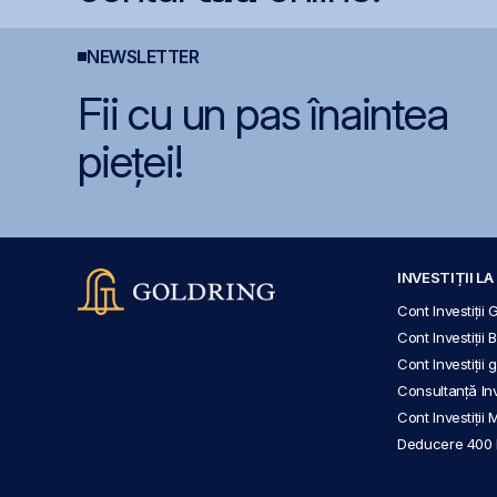
NEWSLETTER
Fii cu un pas înaintea
pieței!
INVESTIȚII L
Cont Investiții 
Cont Investiții 
Cont Investiții
Consultanță Inve
Cont Investiții 
Deducere 400