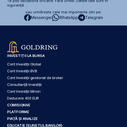
Te poți dezabona oricând. Fără SPAM. Datele tale sunt în
siguranță.
sau urmărește cele mai importante știri pe:
Messenger
WhatsApp
Telegram
INVESTIȚII LA BURSA
Cont Investiții Global
Cont Investiții BVB
Cont Investiții gestionat de broker
Consultanță Investiții
Cont Investiții Minori
Deducere 400 EUR
COMISIOANE
PLATFORME
PIAȚĂ ȘI ANALIZE
EDUCAȚIE (SUNETUL BANILOR)