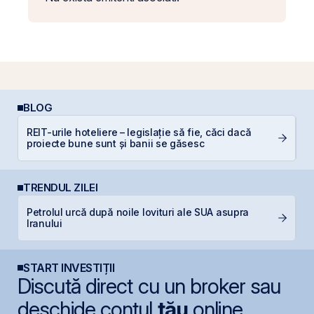
BLOG
R
REIT-urile hoteliere – legislație să fie, căci dacă
d
proiecte bune sunt și banii se găsesc
p
TRENDUL ZILEI
Petrolul urcă după noile lovituri ale SUA asupra
S
Iranului
pe
START INVESTIȚII
Discută direct cu un broker sau
deschide contul
tău
online.